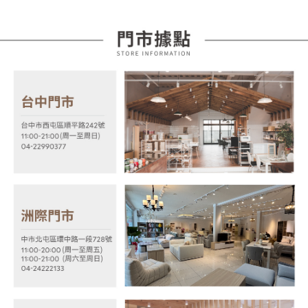
3.實際核准額度、可分期數及費用金額請依後續交易確認頁面所載為準。
便利好安心！
4.訂單成立30分鐘內，如未前往確認交易或遇審核未通過，訂單將自動取
１．簡單：不需註冊會員、不需綁卡、不需儲值。
運送方式
消。如遇「轉專審核」未通過狀況，表示未達大哥付你分期系統評分，恕無
２．便利：只要手機號碼，簡訊認證，即可結帳。
法說明評估內容。
３．安心：先確認商品／服務後，再付款。
宅配
【繳款方式說明】
1.分期款項不併入電信帳單，「大哥付你分期」於每月結算日後寄送繳費提
每筆NT$100，滿NT$599(含以上)免運費
【「AFTEE先享後付」結帳流程】
醒簡訊。
１．於結帳方式選擇「AFTEE先享後付」後，將跳轉至「AFTEE先享後付」
2.透過簡訊連結打開帳單後，可選擇「超商條碼／台灣大直營門市／銀行轉
結帳頁面，進行簡訊認證並確認金額後，即可完成結帳。
帳／街口支付／iPASS MONEY」等通路繳費。
２．訂單成立數日內，您將收到繳費通知簡訊。
３．收到繳費通知簡訊後14天內，點擊此簡訊中的連結，可透過四大超商／
【注意事項】
ATM／網路銀行／等多元方式進行付款，方視為交易完成。
1.本服務係由「台灣大哥大股份有限公司」（以下簡稱本公司）所提供，讓
※ 請注意：結帳手續完成當下不需立刻繳費，但若您需要取消訂單，請聯絡
用戶於交易時，得透過本服務購買商品或服務，並由商店將買賣／分期付款
購買商品的店家。未經商家同意取消之訂單仍視為有效，需透過AFTEE先享
買賣價金債權讓與本公司後，依約使用本公司帳單繳交帳款。
後付繳納相關費用。
2.基於同意付款使用「大哥付你分期」之契約關係目的，商店將以您的個人
※ 交易是否成功請以「AFTEE先享後付 」之結帳頁面顯示為準，若有關於
資料（包含姓名、電話或地址）提供予台灣大哥大進項蒐集、處理及利用，
是否繳費成功／繳費後需取消欲退款等相關疑問，請聯繫「AFTEE先享後付
由本公司與您本人進行分期帳單所需資料之確認、核對及更正。
客戶支援中心」
https://netprotections.freshdesk.com/support/home
3.完整用戶服務條款，請詳閱以下連結：
https://oppay.tw/userRule
【注意事項】
１．透過由恩沛科技股份有限公司提供之「AFTEE先享後付」服務完成之交
易，需依本服務之必要範圍內提供個人資料，並將交易相關給付款項請求債
權轉讓予恩沛科技股份有限公司。
２．關於個人資料處理事宜，請瀏覽以下網址：
https://aftee.tw/terms/#terms3
３．未成年的使用者請事先徵得法定代理人或監護人之同意方可使用