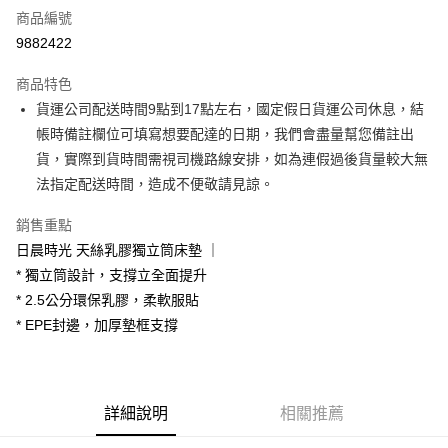
商品編號
信用卡分期付款
9882422
3 期 0 利率 每期
NT$4,266
21家銀行
商品特色
6 期 0 利率 每期
NT$2,133
21家銀行
合作金庫商業銀行
第一商業銀行
貨運公司配送時間9點到17點左右，國定假日貨運公司休息，結
華南商業銀行
彰化商業銀行
合作金庫商業銀行
第一商業銀行
LINE Pay
帳時備註欄位可填寫想要配達的日期，我們會盡量幫您備註出
上海商業儲蓄銀行
台北富邦商業銀行
華南商業銀行
彰化商業銀行
國泰世華商業銀行
兆豐國際商業銀行
貨，實際到貨時間需視司機路線安排，如為連假過後貨量較大無
Apple Pay
上海商業儲蓄銀行
台北富邦商業銀行
臺灣中小企業銀行
台中商業銀行
法指定配送時間，造成不便敬請見諒。
國泰世華商業銀行
兆豐國際商業銀行
匯豐（台灣）商業銀行
華泰商業銀行
街口支付
臺灣中小企業銀行
台中商業銀行
聯邦商業銀行
遠東國際商業銀行
銷售重點
匯豐（台灣）商業銀行
華泰商業銀行
悠遊付
元大商業銀行
永豐商業銀行
日晨時光 天絲乳膠獨立筒床墊 ｜
聯邦商業銀行
遠東國際商業銀行
玉山商業銀行
星展（台灣）商業銀行
元大商業銀行
永豐商業銀行
* 獨立筒設計，支撐立全面提升
Google Pay
台新國際商業銀行
中國信託商業銀行
玉山商業銀行
星展（台灣）商業銀行
* 2.5公分環保乳膠，柔軟服貼
台灣樂天信用卡公司
台新國際商業銀行
中國信託商業銀行
大哥付你分期
* EPE封邊，加厚墊框支撐
台灣樂天信用卡公司
相關說明
【大哥付你分期使用說明】
AFTEE先享後付
1.本服務由台灣大哥大提供，台灣大哥大用戶可立即使用無須另外申請。
2.付款方式選擇「大哥付你分期」，訂單成立後會自動跳轉到大哥付的交易
相關說明
詳細說明
相關推薦
流程，驗證手機門號後，選擇欲分期的期數、繳款截止日，確認付款後即完
【關於「AFTEE先享後付」】
成交易。
ATM付款
AFTEE先享後付是「在收到商品之後才付款」的支付方式。 讓您購物簡單