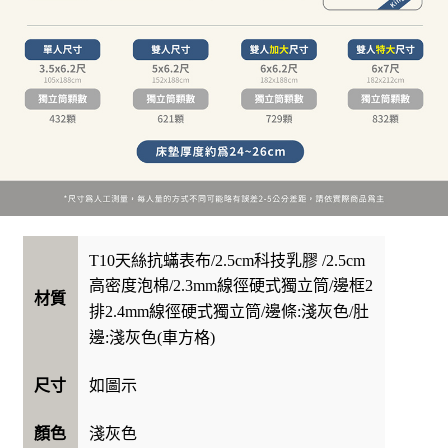
T10天絲抗蟎表布/2.5cm科技乳膠 /2.5cm
高密度泡棉/2.3mm線徑硬式獨立筒/邊框2
材質
排2.4mm線徑硬式獨立筒/邊條:淺灰色/肚
邊:淺灰色(車方格)
如圖示
尺寸
淺灰色
顏色