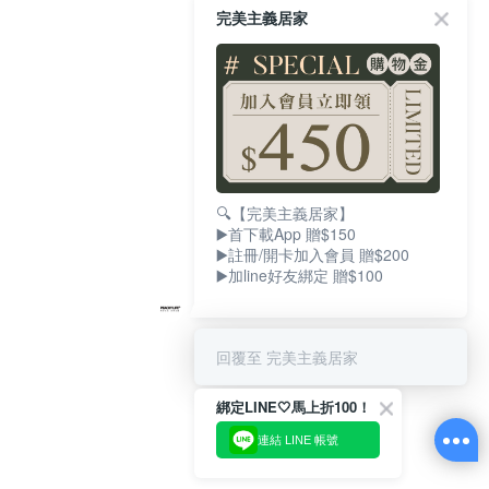
完美主義居家
🔍【完美主義居家】
▶️首下載App 贈$150
▶️註冊/開卡加入會員 贈$200
▶️加line好友綁定 贈$100
回覆至 完美主義居家
綁定LINE🤍馬上折100！
連結 LINE 帳號