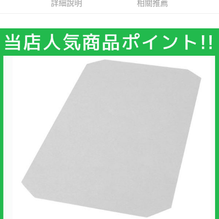
詳細說明
相關推薦
流程，驗證手機門號後，選擇欲分期的期數、繳款截止日，確認付款後即完
【關於「AFTEE先享後付」】
成交易。
ATM付款
AFTEE先享後付是「在收到商品之後才付款」的支付方式。 讓您購物簡單
3.實際核准額度、可分期數及費用金額請依後續交易確認頁面所載為準。
便利好安心！
4.訂單成立30分鐘內，如未前往確認交易或遇審核未通過，訂單將自動取
１．簡單：不需註冊會員、不需綁卡、不需儲值。
運送方式
消。如遇「轉專審核」未通過狀況，表示未達大哥付你分期系統評分，恕無
２．便利：只要手機號碼，簡訊認證，即可結帳。
法說明評估內容。
３．安心：先確認商品／服務後，再付款。
宅配
【繳款方式說明】
1.分期款項不併入電信帳單，「大哥付你分期」於每月結算日後寄送繳費提
每筆NT$100，滿NT$599(含以上)免運費
【「AFTEE先享後付」結帳流程】
醒簡訊。
１．於結帳方式選擇「AFTEE先享後付」後，將跳轉至「AFTEE先享後付」
2.透過簡訊連結打開帳單後，可選擇「超商條碼／台灣大直營門市／銀行轉
結帳頁面，進行簡訊認證並確認金額後，即可完成結帳。
帳／街口支付／iPASS MONEY」等通路繳費。
２．訂單成立數日內，您將收到繳費通知簡訊。
３．收到繳費通知簡訊後14天內，點擊此簡訊中的連結，可透過四大超商／
【注意事項】
ATM／網路銀行／等多元方式進行付款，方視為交易完成。
1.本服務係由「台灣大哥大股份有限公司」（以下簡稱本公司）所提供，讓
※ 請注意：結帳手續完成當下不需立刻繳費，但若您需要取消訂單，請聯絡
用戶於交易時，得透過本服務購買商品或服務，並由商店將買賣／分期付款
購買商品的店家。未經商家同意取消之訂單仍視為有效，需透過AFTEE先享
買賣價金債權讓與本公司後，依約使用本公司帳單繳交帳款。
後付繳納相關費用。
2.基於同意付款使用「大哥付你分期」之契約關係目的，商店將以您的個人
※ 交易是否成功請以「AFTEE先享後付 」之結帳頁面顯示為準，若有關於
資料（包含姓名、電話或地址）提供予台灣大哥大進項蒐集、處理及利用，
是否繳費成功／繳費後需取消欲退款等相關疑問，請聯繫「AFTEE先享後付
由本公司與您本人進行分期帳單所需資料之確認、核對及更正。
客戶支援中心」
https://netprotections.freshdesk.com/support/home
3.完整用戶服務條款，請詳閱以下連結：
https://oppay.tw/userRule
【注意事項】
１．透過由恩沛科技股份有限公司提供之「AFTEE先享後付」服務完成之交
易，需依本服務之必要範圍內提供個人資料，並將交易相關給付款項請求債
權轉讓予恩沛科技股份有限公司。