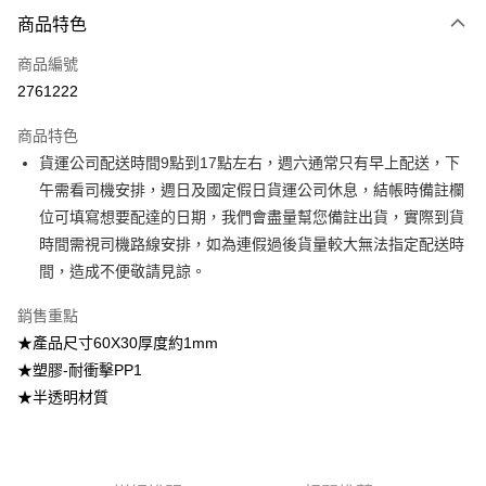
付款方式
商品特色
信用卡一次付款
商品編號
信用卡分期付款
2761222
3 期 0 利率 每期
NT$16
21家銀行
商品特色
6 期 0 利率 每期
NT$8
21家銀行
合作金庫商業銀行
第一商業銀行
貨運公司配送時間9點到17點左右，週六通常只有早上配送，下
華南商業銀行
彰化商業銀行
合作金庫商業銀行
第一商業銀行
LINE Pay
午需看司機安排，週日及國定假日貨運公司休息，結帳時備註欄
上海商業儲蓄銀行
台北富邦商業銀行
華南商業銀行
彰化商業銀行
國泰世華商業銀行
兆豐國際商業銀行
位可填寫想要配達的日期，我們會盡量幫您備註出貨，實際到貨
Apple Pay
上海商業儲蓄銀行
台北富邦商業銀行
臺灣中小企業銀行
台中商業銀行
時間需視司機路線安排，如為連假過後貨量較大無法指定配送時
國泰世華商業銀行
兆豐國際商業銀行
匯豐（台灣）商業銀行
華泰商業銀行
街口支付
臺灣中小企業銀行
台中商業銀行
間，造成不便敬請見諒。
聯邦商業銀行
遠東國際商業銀行
匯豐（台灣）商業銀行
華泰商業銀行
悠遊付
元大商業銀行
永豐商業銀行
銷售重點
聯邦商業銀行
遠東國際商業銀行
玉山商業銀行
星展（台灣）商業銀行
元大商業銀行
永豐商業銀行
★產品尺寸60X30厚度約1mm
Google Pay
台新國際商業銀行
中國信託商業銀行
玉山商業銀行
星展（台灣）商業銀行
★塑膠-耐衝擊PP1
台灣樂天信用卡公司
台新國際商業銀行
中國信託商業銀行
大哥付你分期
★半透明材質
台灣樂天信用卡公司
相關說明
【大哥付你分期使用說明】
AFTEE先享後付
1.本服務由台灣大哥大提供，台灣大哥大用戶可立即使用無須另外申請。
2.付款方式選擇「大哥付你分期」，訂單成立後會自動跳轉到大哥付的交易
相關說明