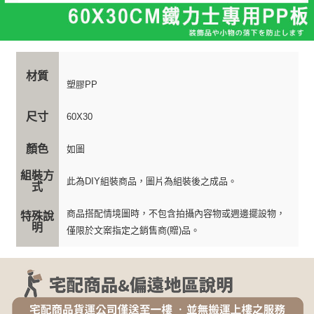
２．關於個人資料處理事宜，請瀏覽以下網址：
https://aftee.tw/terms/#terms3
３．未成年的使用者請事先徵得法定代理人或監護人之同意方可使用
「AFTEE先享後付」，若未經同意申辦者引起之損失，本公司不負相關責
任。
４．使用「AFTEE先享後付」時，將依據個別帳號之用戶狀況，依本公司即
材質
時審查核予不同之上限額度；若仍有額度不足之情形，本公司將視審查結果
塑膠PP
請求用戶進行身份認證。
５．嚴禁一人註冊多個帳號或使用他人資訊註冊。若發現惡意使用之情形，
恩沛科技股份有限公司將有權停止該用戶之使用額度並採取法律行動。
尺寸
60X30
顏色
如圖
組裝方
此為DIY組裝商品，圖片為組裝後之成品。
式
商品搭配情境圖時，不包含拍攝內容物或週邊擺設物，
特殊說
明
僅限於文案指定之銷售商(贈)品。