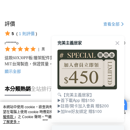
評價
查看全部
5
(
1
則評價
)
完美主義居家
r*******o
2024/11/10
|
黑
這款60X30PP板/層架配件質量非常優良，完美主義的絕佳選擇！
MIT台灣製造，保證質量，我的收納空間真是得到了很大的改善。
簡單操作，安裝方便，強烈推薦這款商品！
顯示全部
本分類熱銷
全站排行
🔍【完美主義居家】
▶️首下載App 贈$150
▶️註冊/開卡加入會員 贈$200
本網站中使用 cookie，欲查詢有關本網站使用 cookie 方式之詳情，及若您不希
▶️加line好友綁定 贈$100
熱門標籤
望在電腦上使用 cookie 時應如何變更電腦的 cookie 設定，請參閱本網站「
隱私
權條款
」之 Cookie 聲明。您繼續使用本網站即表示您同意本公司得按本網站使
用條款之 Cookie 聲明使用 cookie。
了解更多 >