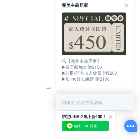
完美主義居家
🔍【完美主義居家】
▶️首下載App 贈$150
▶️註冊/開卡加入會員 贈$200
▶️加line好友綁定 贈$100
回覆至 完美主義居家
綁定LINE🤍馬上折100！
連結 LINE 帳號