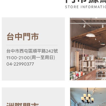
1.本服務
※ 請注意
用戶於交
絡購買商品
款買賣價
先享後付
2.基於同
※ 交易是
資料（包
是否繳費成
用，由本
付客戶支
3.完整用
【注意事
１．透過由
交易，需
求債權轉
２．關於
https://aft
３．未成
「AFTE
任。
４．使用「
即時審查
結果請求
５．嚴禁
形，恩沛
動。