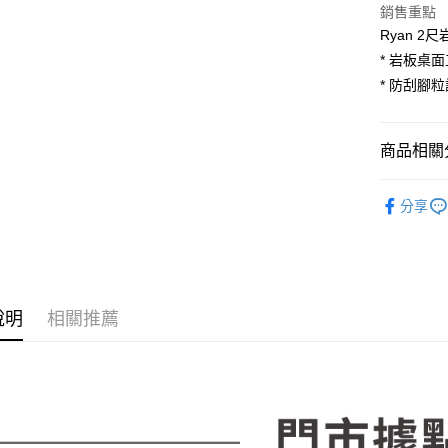
匯豐（
街口支付
銷售重點
臺灣中
聯邦商
Ryan 2
匯豐（
悠遊付
元大商
聯邦商
* 岩板桌
玉山商
元大商
Google Pa
* 防刮腳
台新國
玉山商
台灣樂
台新國
大哥付你
台灣樂
相關說明
商品相關分
【大哥付
AFTEE先
1.本服務
客廳家具
2.付款方
相關說明
分享
流程，驗
💥新品上
【關於「A
ATM付款
完成交易
AFTEE
3.實際核
便利好安
4.訂單成
１．簡單
消。如遇
２．便利
運送方式
無法說明
３．安心
說明
相關推薦
【繳款方
宅配
1.分期款
【「AFT
醒簡訊。
每筆NT$1
１．於結帳
2.透過簡
付」結帳
帳／街口支
２．訂單
３．收到繳
【注意事
／ATM／