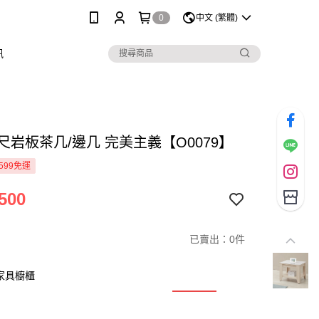
0
中文 (繁體)
訊
 2尺岩板茶几/邊几 完美主義【O0079】
599免運
500
已賣出：0件
列家具櫥櫃