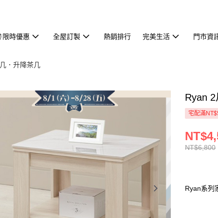
⏰限時優惠
全屋訂製
熱銷排行
完美生活
門市資
几．升降茶几
Ryan
宅配滿NT$
NT$4,
NT$6,800
Ryan系