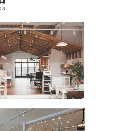
係由「台灣大哥大股份有限公司」（以下簡稱本公司）所提供，讓
：結帳手續完成當下不需立刻繳費，但若您需要取消訂單，請聯
易時，得透過本服務購買商品或服務，並由商店將買賣／分期付
的店家。未經商家同意取消之訂單仍視為有效，需透過AFTEE
金債權讓與本公司後，依約使用本公司帳單繳交帳款。
繳納相關費用。
意付款使用「大哥付你分期」之契約關係目的，商店將以您的個人
否成功請以「AFTEE先享後付 」之結帳頁面顯示為準，若有關於
含姓名、電話或地址）提供予台灣大哥大進項蒐集、處理及利
功／繳費後需取消欲退款等相關疑問，請聯繫「AFTEE先享後
公司與您本人進行分期帳單所需資料之確認、核對及更正。
援中心」
https://netprotections.freshdesk.com/support/home
戶服務條款，請詳閱以下連結：
https://oppay.tw/userRule
項】
恩沛科技股份有限公司提供之「AFTEE先享後付」服務完成之
依本服務之必要範圍內提供個人資料，並將交易相關給付款項請
讓予恩沛科技股份有限公司。
個人資料處理事宜，請瀏覽以下網址：
ee.tw/terms/#terms3
年的使用者請事先徵得法定代理人或監護人之同意方可使用
E先享後付」，若未經同意申辦者引起之損失，本公司不負相關責
AFTEE先享後付」時，將依據個別帳號之用戶狀況，依本公司
核予不同之上限額度；若仍有額度不足之情形，本公司將視審查
用戶進行身份認證。
一人註冊多個帳號或使用他人資訊註冊。若發現惡意使用之情
科技股份有限公司將有權停止該用戶之使用額度並採取法律行