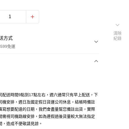
清除
送方式
紀錄
599免運
次付款
期付款
0 利率 每期
NT$1,500
21家銀行
司配送時間9點到17點左右，週六通常只有早上配送，下
0 利率 每期
NT$750
21家銀行
庫商業銀行
第一商業銀行
司機安排，週日及國定假日貨運公司休息，結帳時備註
業銀行
彰化商業銀行
填寫想要配達的日期，我們會盡量幫您備註出貨，實際
庫商業銀行
第一商業銀行
業儲蓄銀行
台北富邦商業銀行
業銀行
彰化商業銀行
間需視司機路線安排，如為連假過後貨量較大無法指定
華商業銀行
兆豐國際商業銀行
業儲蓄銀行
台北富邦商業銀行
間，造成不便敬請見諒。
小企業銀行
台中商業銀行
華商業銀行
兆豐國際商業銀行