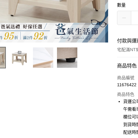
數量
付款與運
宅配滿NT$
付款方式
商品特色
信用卡一
商品編號
11676422
信用卡分
商品特色
3 期 
貨運公
6 期 
合作金
午需看
華南商
欄位可
合作金
LINE Pay
上海商
華南商
到貨時
國泰世
Apple Pay
上海商
配送時
臺灣中
國泰世