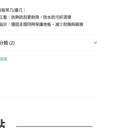
台灣）商業銀行
華泰商業銀行
小企業銀行
台中商業銀行
業銀行
遠東國際商業銀行
尺岩板茶几/邊几｜
台灣）商業銀行
華泰商業銀行
業銀行
永豐商業銀行
業銀行
遠東國際商業銀行
面工藝｜抗熱防刮更耐用，防水防污好清理
業銀行
星展（台灣）商業銀行
業銀行
永豐商業銀行
y
粒設計｜穩固支撐同時保護地板，減少刮傷與磨損
際商業銀行
中國信託商業銀行
業銀行
星展（台灣）商業銀行
天信用卡公司
際商業銀行
中國信託商業銀行
分期
天信用卡公司
類 (2)
你分期使用說明】
享後付
由台灣大哥大提供，台灣大哥大用戶可立即使用無須另外申請。
｜沙發、茶几、電視櫃
茶几．邊桌
茶几．升降茶几
式選擇「大哥付你分期」，訂單成立後會自動跳轉到大哥付的交易
客服
證手機門號後，選擇欲分期的期數、繳款截止日，確認付款後即
市
FTEE先享後付」】
。
先享後付是「在收到商品之後才付款」的支付方式。 讓您購物簡單
准額度、可分期數及費用金額請依後續交易確認頁面所載為準。
心！
立30分鐘內，如未前往確認交易或遇審核未通過，訂單將自動取
：不需註冊會員、不需綁卡、不需儲值。
「轉專審核」未通過狀況，表示未達大哥付你分期系統評分，恕
：只要手機號碼，簡訊認證，即可結帳。
評估內容。
：先確認商品／服務後，再付款。
式說明】
項不併入電信帳單，「大哥付你分期」於每月結算日後寄送繳費提
EE先享後付」結帳流程】
00，滿NT$599(含以上)免運費
方式選擇「AFTEE先享後付」後，將跳轉至「AFTEE先享後
訊連結打開帳單後，可選擇「超商條碼／台灣大直營門市／銀行轉
頁面，進行簡訊認證並確認金額後，即可完成結帳。
付／iPASS MONEY」等通路繳費。
成立數日內，您將收到繳費通知簡訊。
費通知簡訊後14天內，點擊此簡訊中的連結，可透過四大超商
項】
網路銀行／等多元方式進行付款，方視為交易完成。