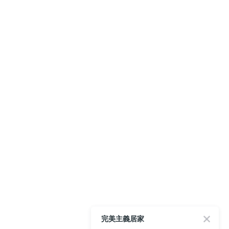
完美主義居家