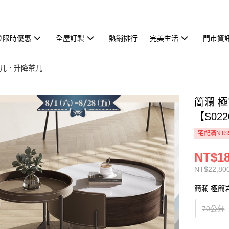
⏰限時優惠
全屋訂製
熱銷排行
完美生活
門市資
几．升降茶几
簡瀾 
【S022
宅配滿NT$
NT$18
NT$22,80
簡瀾 極簡
70公分