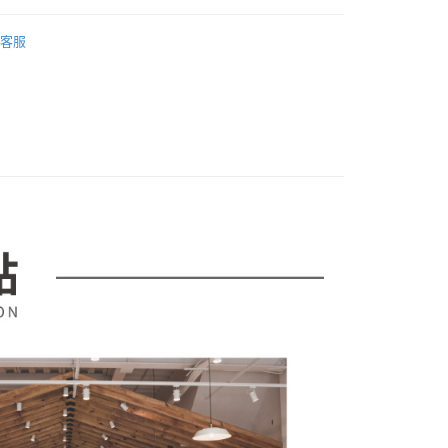
費通知簡訊後14天內，點擊此簡訊中的連結，可透過四大超商
項】
｜沙發、茶几、電視櫃
茶几．邊桌
茶几．升降茶几
網路銀行／等多元方式進行付款，方視為交易完成。
係由「台灣大哥大股份有限公司」（以下簡稱本公司）所提供，讓
客服
：結帳手續完成當下不需立刻繳費，但若您需要取消訂單，請聯
市
易時，得透過本服務購買商品或服務，並由商店將買賣／分期付
的店家。未經商家同意取消之訂單仍視為有效，需透過AFTEE
金債權讓與本公司後，依約使用本公司帳單繳交帳款。
繳納相關費用。
｜品牌專區
中國｜簡瀾家具館
意付款使用「大哥付你分期」之契約關係目的，商店將以您的個人
否成功請以「AFTEE先享後付 」之結帳頁面顯示為準，若有關於
含姓名、電話或地址）提供予台灣大哥大進項蒐集、處理及利
功／繳費後需取消欲退款等相關疑問，請聯繫「AFTEE先享後
公司與您本人進行分期帳單所需資料之確認、核對及更正。
援中心」
https://netprotections.freshdesk.com/support/home
戶服務條款，請詳閱以下連結：
https://oppay.tw/userRule
項】
恩沛科技股份有限公司提供之「AFTEE先享後付」服務完成之
依本服務之必要範圍內提供個人資料，並將交易相關給付款項請
讓予恩沛科技股份有限公司。
個人資料處理事宜，請瀏覽以下網址：
ee.tw/terms/#terms3
年的使用者請事先徵得法定代理人或監護人之同意方可使用
E先享後付」，若未經同意申辦者引起之損失，本公司不負相關責
AFTEE先享後付」時，將依據個別帳號之用戶狀況，依本公司
核予不同之上限額度；若仍有額度不足之情形，本公司將視審查
用戶進行身份認證。
一人註冊多個帳號或使用他人資訊註冊。若發現惡意使用之情
科技股份有限公司將有權停止該用戶之使用額度並採取法律行