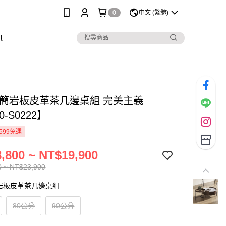
0
中文 (繁體)
訊
極簡岩板皮革茶几邊桌組 完美主義
0-S0222】
599免運
,800 ~ NT$19,900
0 ~ NT$23,900
岩板皮革茶几邊桌組
80公分
90公分