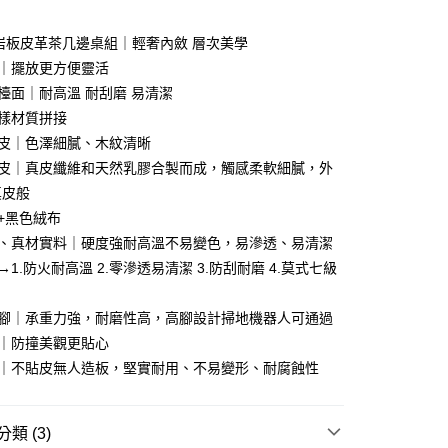
業儲蓄銀行
台北富邦商業銀行
小企業銀行
台中商業銀行
華商業銀行
兆豐國際商業銀行
台灣）商業銀行
華泰商業銀行
岩板皮革茶几邊桌組｜輕奢內斂 層次美學
小企業銀行
台中商業銀行
業銀行
遠東國際商業銀行
合｜擺放更方便靈活
台灣）商業銀行
華泰商業銀行
業銀行
永豐商業銀行
業銀行
遠東國際商業銀行
板檯面｜耐高溫 耐刮磨 易清潔
業銀行
星展（台灣）商業銀行
業銀行
永豐商業銀行
y
多樣材質拼接
際商業銀行
中國信託商業銀行
業銀行
星展（台灣）商業銀行
木皮｜色澤細膩、木紋清晰
天信用卡公司
際商業銀行
中國信託商業銀行
分期
鞍皮｜真皮纖維和天然乳膠合製而成，觸感柔軟細膩，外
天信用卡公司
真皮般
你分期使用說明】
享後付
由台灣大哥大提供，台灣大哥大用戶可立即使用無須另外申請。
屜+黑色絨布
式選擇「大哥付你分期」，訂單成立後會自動跳轉到大哥付的交易
板、真材實料｜硬度強耐高溫不易變色，易滲透、易清潔
證手機門號後，選擇欲分期的期數、繳款截止日，確認付款後即
FTEE先享後付」】
→1.防火耐高溫 2.零滲透易清潔 3.防刮耐磨 4.莫式七級
。
先享後付是「在收到商品之後才付款」的支付方式。 讓您購物簡單
准額度、可分期數及費用金額請依後續交易確認頁面所載為準。
心！
立30分鐘內，如未前往確認交易或遇審核未通過，訂單將自動取
：不需註冊會員、不需綁卡、不需儲值。
桌腳｜承重力強，耐磨性高，高腳設計掃地機器人可通過
「轉專審核」未通過狀況，表示未達大哥付你分期系統評分，恕
：只要手機號碼，簡訊認證，即可結帳。
角｜防撞美觀更貼心
評估內容。
：先確認商品／服務後，再付款。
式說明】
造｜不貼皮無人造板，堅實耐用、不易變形、耐腐蝕性
項不併入電信帳單，「大哥付你分期」於每月結算日後寄送繳費提
EE先享後付」結帳流程】
00，滿NT$599(含以上)免運費
方式選擇「AFTEE先享後付」後，將跳轉至「AFTEE先享後
訊連結打開帳單後，可選擇「超商條碼／台灣大直營門市／銀行轉
頁面，進行簡訊認證並確認金額後，即可完成結帳。
類 (3)
付／iPASS MONEY」等通路繳費。
成立數日內，您將收到繳費通知簡訊。