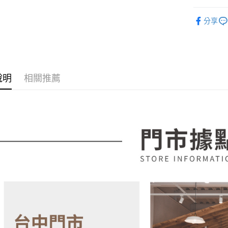
３．收到繳
【注意事
客廳家具
／ATM／
1.本服務
分享
※ 請注意
💥新品上
用戶於交
絡購買商品
款買賣價
先享後付
各國精選
2.基於同
※ 交易是
資料（包
是否繳費成
用，由本
付客戶支
3.完整用
說明
相關推薦
【注意事
１．透過由
交易，需
求債權轉
２．關於
https://aft
３．未成
「AFTE
任。
４．使用「
即時審查
結果請求
５．嚴禁
形，恩沛
動。