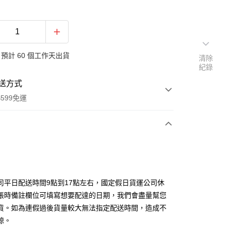
預計 60 個工作天出貨
清除
紀錄
送方式
599免運
次付款
期付款
0 利率 每期
NT$6,266
21家銀行
司平日配送時間9點到17點左右，國定假日貨運公司休
0 利率 每期
NT$3,133
21家銀行
庫商業銀行
第一商業銀行
帳時備註欄位可填寫想要配達的日期，我們會盡量幫您
業銀行
彰化商業銀行
貨。如為連假過後貨量較大無法指定配送時間，造成不
庫商業銀行
第一商業銀行
業儲蓄銀行
台北富邦商業銀行
業銀行
彰化商業銀行
諒。
華商業銀行
兆豐國際商業銀行