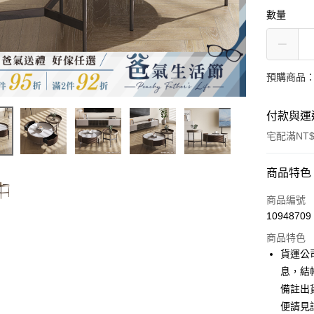
數量
預購商品：
付款與運
宅配滿NT$
付款方式
商品特色
信用卡一
商品編號
10948709
信用卡分
商品特色
3 期 
貨運公
6 期 
合作金
息，結
華南商
備註出
合作金
LINE Pay
上海商
華南商
便請見
國泰世