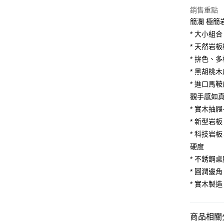
Apple Pay
上海商
銷售重點
臺灣中
國泰世
匯豐（
簡瀾 極簡
街口支付
臺灣中
聯邦商
* 大小組
匯豐（
悠遊付
元大商
聯邦商
* 天然岩
玉山商
元大商
Google Pa
* 拚色、
台新國
玉山商
* 黑胡桃
台灣樂
台新國
大哥付你
* 進口馬
台灣樂
相關說明
觀手感如
【大哥付
AFTEE先
1.本服務
* 實木抽
2.付款方
相關說明
* 新型岩
流程，驗
【關於「A
* 科技岩板
ATM付款
完成交易
AFTEE
3.實際核
硬度
便利好安
4.訂單成
１．簡單
* 不銹鋼
消。如遇
２．便利
運送方式
* 圓潤邊
無法說明
３．安心
【繳款方
* 實木製
宅配
1.分期款
【「AFT
醒簡訊。
每筆NT$1
１．於結帳
2.透過簡
付」結帳
商品相關分
帳／街口支
２．訂單