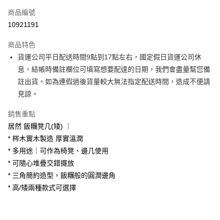
信用卡一次付款
商品編號
信用卡分期付款
10921191
3 期 0 利率 每期
NT$1,366
21家銀行
商品特色
6 期 0 利率 每期
NT$683
21家銀行
合作金庫商業銀行
第一商業銀行
貨運公司平日配送時間9點到17點左右，國定假日貨運公司休
華南商業銀行
彰化商業銀行
合作金庫商業銀行
第一商業銀行
LINE Pay
息，結帳時備註欄位可填寫想要配達的日期，我們會盡量幫您備
上海商業儲蓄銀行
台北富邦商業銀行
華南商業銀行
彰化商業銀行
國泰世華商業銀行
兆豐國際商業銀行
註出貨。如為連假過後貨量較大無法指定配送時間，造成不便請
Apple Pay
上海商業儲蓄銀行
台北富邦商業銀行
臺灣中小企業銀行
台中商業銀行
見諒。
國泰世華商業銀行
兆豐國際商業銀行
匯豐（台灣）商業銀行
華泰商業銀行
街口支付
臺灣中小企業銀行
台中商業銀行
聯邦商業銀行
遠東國際商業銀行
銷售重點
匯豐（台灣）商業銀行
華泰商業銀行
悠遊付
元大商業銀行
永豐商業銀行
居然 飯糰凳几(矮) ｜
聯邦商業銀行
遠東國際商業銀行
玉山商業銀行
星展（台灣）商業銀行
元大商業銀行
永豐商業銀行
* 梣木實木製造 厚實溫潤
Google Pay
台新國際商業銀行
中國信託商業銀行
玉山商業銀行
星展（台灣）商業銀行
* 多用途｜可作為椅凳、邊几使用
台灣樂天信用卡公司
台新國際商業銀行
中國信託商業銀行
大哥付你分期
* 可隨心堆疊交錯擺放
台灣樂天信用卡公司
相關說明
* 三角簡約造型，飯糰般的圓潤邊角
【大哥付你分期使用說明】
* 高/矮兩種款式可選擇
AFTEE先享後付
1.本服務由台灣大哥大提供，台灣大哥大用戶可立即使用無須另外申請。
2.付款方式選擇「大哥付你分期」，訂單成立後會自動跳轉到大哥付的交易
相關說明
流程，驗證手機門號後，選擇欲分期的期數、繳款截止日，確認付款後即完
【關於「AFTEE先享後付」】
成交易。
ATM付款