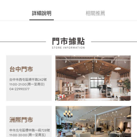
【關於「AFTEE先享後付」】
成交易。
ATM付款
AFTEE先享後付是「在收到商品之後才付款」的支付方式。 讓您購物簡單
3.實際核准額度、可分期數及費用金額請依後續交易確認頁面所載為準。
便利好安心！
詳細說明
相關推薦
4.訂單成立30分鐘內，如未前往確認交易或遇審核未通過，訂單將自動取
１．簡單：不需註冊會員、不需綁卡、不需儲值。
運送方式
消。如遇「轉專審核」未通過狀況，表示未達大哥付你分期系統評分，恕無
２．便利：只要手機號碼，簡訊認證，即可結帳。
法說明評估內容。
３．安心：先確認商品／服務後，再付款。
宅配
【繳款方式說明】
1.分期款項不併入電信帳單，「大哥付你分期」於每月結算日後寄送繳費提
每筆NT$100，滿NT$599(含以上)免運費
【「AFTEE先享後付」結帳流程】
醒簡訊。
１．於結帳方式選擇「AFTEE先享後付」後，將跳轉至「AFTEE先享後付」
2.透過簡訊連結打開帳單後，可選擇「超商條碼／台灣大直營門市／銀行轉
結帳頁面，進行簡訊認證並確認金額後，即可完成結帳。
帳／街口支付／iPASS MONEY」等通路繳費。
２．訂單成立數日內，您將收到繳費通知簡訊。
３．收到繳費通知簡訊後14天內，點擊此簡訊中的連結，可透過四大超商／
【注意事項】
ATM／網路銀行／等多元方式進行付款，方視為交易完成。
1.本服務係由「台灣大哥大股份有限公司」（以下簡稱本公司）所提供，讓
※ 請注意：結帳手續完成當下不需立刻繳費，但若您需要取消訂單，請聯絡
用戶於交易時，得透過本服務購買商品或服務，並由商店將買賣／分期付款
購買商品的店家。未經商家同意取消之訂單仍視為有效，需透過AFTEE先享
買賣價金債權讓與本公司後，依約使用本公司帳單繳交帳款。
後付繳納相關費用。
2.基於同意付款使用「大哥付你分期」之契約關係目的，商店將以您的個人
※ 交易是否成功請以「AFTEE先享後付 」之結帳頁面顯示為準，若有關於
資料（包含姓名、電話或地址）提供予台灣大哥大進項蒐集、處理及利用，
是否繳費成功／繳費後需取消欲退款等相關疑問，請聯繫「AFTEE先享後付
由本公司與您本人進行分期帳單所需資料之確認、核對及更正。
客戶支援中心」
https://netprotections.freshdesk.com/support/home
3.完整用戶服務條款，請詳閱以下連結：
https://oppay.tw/userRule
【注意事項】
１．透過由恩沛科技股份有限公司提供之「AFTEE先享後付」服務完成之交
易，需依本服務之必要範圍內提供個人資料，並將交易相關給付款項請求債
權轉讓予恩沛科技股份有限公司。
２．關於個人資料處理事宜，請瀏覽以下網址：