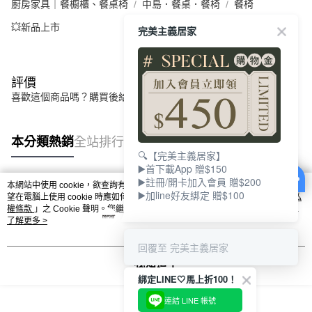
廚房家具｜餐櫥櫃、餐桌椅
中島．餐桌．餐椅
餐椅
💥新品上市
完美主義居家
評價
喜歡這個商品嗎？購買後給他一個好評吧
本分類熱銷
全站排行
🔍【完美主義居家】
▶️首下載App 贈$150
▶️註冊/開卡加入會員 贈$200
本網站中使用 cookie，欲查詢有關本網站使用 cookie 方式之詳情，及若您不希
▶️加line好友綁定 贈$100
熱門標籤
望在電腦上使用 cookie 時應如何變更電腦的 cookie 設定，請參閱本網站「
隱私
權條款
」之 Cookie 聲明。您繼續使用本網站即表示您同意本公司得按本網站使
用條款之 Cookie 聲明使用 cookie。
了解更多 >
回覆至 完美主義居家
我知道了
綁定LINE🤍馬上折100！
連結 LINE 帳號