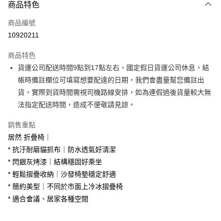
商品特色
信用卡一次付款
商品編號
信用卡分期付款
10920211
3 期 0 利率 每期
NT$760
21家銀行
商品特色
6 期 0 利率 每期
NT$380
21家銀行
合作金庫商業銀行
第一商業銀行
貨運公司配送時間9點到17點左右，國定假日貨運公司休息，結
華南商業銀行
彰化商業銀行
合作金庫商業銀行
第一商業銀行
LINE Pay
帳時備註欄位可填寫想要配達的日期，我們會盡量幫您備註出
上海商業儲蓄銀行
台北富邦商業銀行
華南商業銀行
彰化商業銀行
國泰世華商業銀行
兆豐國際商業銀行
貨，實際到貨時間需視司機路線安排，如為連假過後貨量較大無
Apple Pay
上海商業儲蓄銀行
台北富邦商業銀行
臺灣中小企業銀行
台中商業銀行
法指定配送時間，造成不便敬請見諒。
國泰世華商業銀行
兆豐國際商業銀行
匯豐（台灣）商業銀行
華泰商業銀行
街口支付
臺灣中小企業銀行
台中商業銀行
聯邦商業銀行
遠東國際商業銀行
銷售重點
匯豐（台灣）商業銀行
華泰商業銀行
悠遊付
元大商業銀行
永豐商業銀行
居然 折疊椅｜
聯邦商業銀行
遠東國際商業銀行
玉山商業銀行
星展（台灣）商業銀行
元大商業銀行
永豐商業銀行
* 抗汙耐磨貓抓布｜防水透氣好清潔
Google Pay
台新國際商業銀行
中國信託商業銀行
玉山商業銀行
星展（台灣）商業銀行
* 閃銀灰烤漆｜結構穩固好乘坐
台灣樂天信用卡公司
台新國際商業銀行
中國信託商業銀行
大哥付你分期
* 輕鬆摺疊收納｜沙發椅墊穩定舒適
台灣樂天信用卡公司
相關說明
* 簡約美型｜不同於市面上冷冰摺疊椅
【大哥付你分期使用說明】
* 適合會議、居家各種空間
AFTEE先享後付
1.本服務由台灣大哥大提供，台灣大哥大用戶可立即使用無須另外申請。
2.付款方式選擇「大哥付你分期」，訂單成立後會自動跳轉到大哥付的交易
相關說明
流程，驗證手機門號後，選擇欲分期的期數、繳款截止日，確認付款後即完