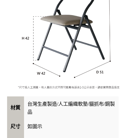
台灣生產製造/人工編織軟墊/貓抓布/鋼製
材質
品
如圖示
尺寸