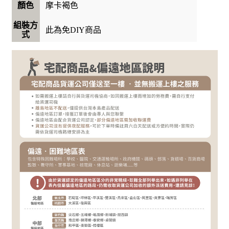
摩卡褐色
顏色
組裝方
此為免DIY商品
式