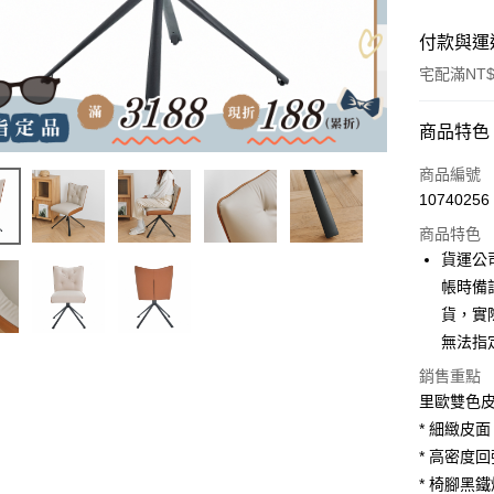
付款與運
宅配滿NT$
付款方式
商品特色
信用卡一
商品編號
10740256
信用卡分
商品特色
3 期 
貨運公
6 期 
合作金
帳時備
華南商
貨，實
合作金
LINE Pay
上海商
華南商
無法指
國泰世
Apple Pay
上海商
銷售重點
臺灣中
國泰世
匯豐（
里歐雙色
街口支付
臺灣中
聯邦商
* 細緻皮面
匯豐（
悠遊付
元大商
聯邦商
* 高密度
玉山商
元大商
Google Pa
* 椅腳黑
台新國