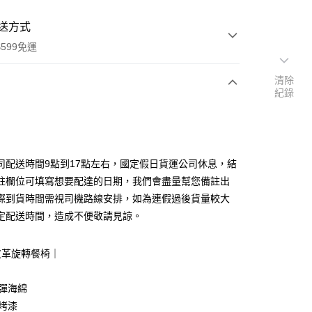
送方式
599免運
清除
紀錄
次付款
期付款
0 利率 每期
NT$1,933
21家銀行
司配送時間9點到17點左右，國定假日貨運公司休息，結
0 利率 每期
NT$966
21家銀行
庫商業銀行
第一商業銀行
註欄位可填寫想要配達的日期，我們會盡量幫您備註出
業銀行
彰化商業銀行
際到貨時間需視司機路線安排，如為連假過後貨量較大
庫商業銀行
第一商業銀行
業儲蓄銀行
台北富邦商業銀行
業銀行
彰化商業銀行
定配送時間，造成不便敬請見諒。
華商業銀行
兆豐國際商業銀行
業儲蓄銀行
台北富邦商業銀行
小企業銀行
台中商業銀行
華商業銀行
兆豐國際商業銀行
台灣）商業銀行
華泰商業銀行
皮革旋轉餐椅｜
小企業銀行
台中商業銀行
業銀行
遠東國際商業銀行
台灣）商業銀行
華泰商業銀行
業銀行
永豐商業銀行
業銀行
遠東國際商業銀行
回彈海綿
業銀行
星展（台灣）商業銀行
業銀行
永豐商業銀行
y
鐵烤漆
際商業銀行
中國信託商業銀行