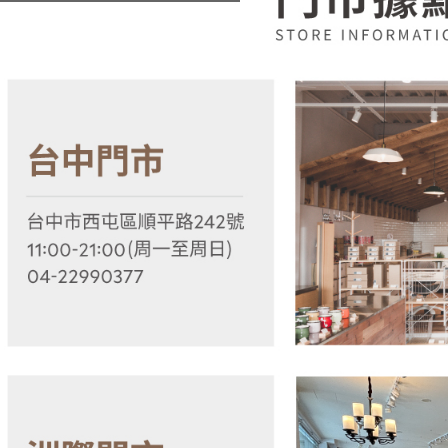
用，由本
付客戶支
3.完整用
【注意事
１．透過由
交易，需
求債權轉
２．關於
https://aft
３．未成
「AFTE
任。
４．使用「
即時審查
結果請求
５．嚴禁
形，恩沛
動。