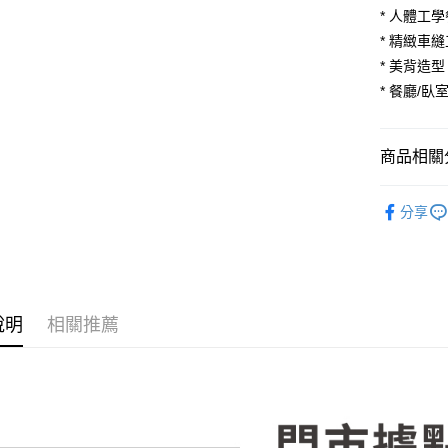
玉山商
* 人體工
台灣樂
台新國
大哥付你
* 精緻車
台灣樂
相關說明
* 美背造型
【大哥付
AFTEE先
1.本服務
* 餐廳/
2.付款方
相關說明
流程，驗
【關於「A
ATM付款
完成交易
AFTEE
商品相關分
3.實際核
便利好安
4.訂單成
１．簡單
廚房家具
消。如遇
２．便利
運送方式
分享
無法說明
３．安心
💥新品上
【繳款方
宅配
1.分期款
【「AFT
客廳家具
醒簡訊。
每筆NT$1
１．於結帳
2.透過簡
付」結帳
臥室家具
帳／街口支
２．訂單
說明
相關推薦
３．收到繳
【注意事
／ATM／
1.本服務
※ 請注意
用戶於交
絡購買商品
款買賣價
先享後付
2.基於同
※ 交易是
資料（包
是否繳費成