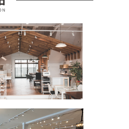
公司與您本人進行分期帳單所需資料之確認、核對及更正。
援中心」
https://netprotections.freshdesk.com/support/home
戶服務條款，請詳閱以下連結：
https://oppay.tw/userRule
項】
恩沛科技股份有限公司提供之「AFTEE先享後付」服務完成之
依本服務之必要範圍內提供個人資料，並將交易相關給付款項請
讓予恩沛科技股份有限公司。
個人資料處理事宜，請瀏覽以下網址：
ee.tw/terms/#terms3
年的使用者請事先徵得法定代理人或監護人之同意方可使用
E先享後付」，若未經同意申辦者引起之損失，本公司不負相關責
AFTEE先享後付」時，將依據個別帳號之用戶狀況，依本公司
核予不同之上限額度；若仍有額度不足之情形，本公司將視審查
用戶進行身份認證。
一人註冊多個帳號或使用他人資訊註冊。若發現惡意使用之情
科技股份有限公司將有權停止該用戶之使用額度並採取法律行