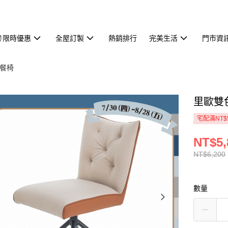
⏰限時優惠
全屋訂製
熱銷排行
完美生活
門市資
餐椅
里歐雙
宅配滿NT$
NT$5,
NT$6,200
數量