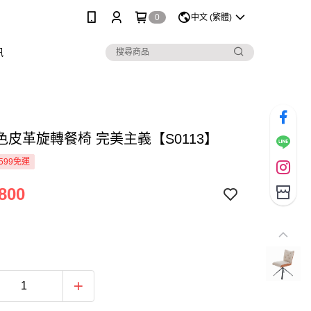
0
中文 (繁體)
訊
色皮革旋轉餐椅 完美主義【S0113】
599免運
800