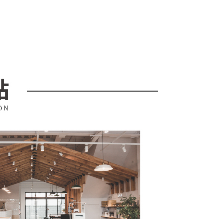
金債權讓與本公司後，依約使用本公司帳單繳交帳款。
繳納相關費用。
意付款使用「大哥付你分期」之契約關係目的，商店將以您的個人
否成功請以「AFTEE先享後付 」之結帳頁面顯示為準，若有關於
｜品牌專區
台灣｜日晨時光乳膠床墊
含姓名、電話或地址）提供予台灣大哥大進項蒐集、處理及利
功／繳費後需取消欲退款等相關疑問，請聯繫「AFTEE先享後
公司與您本人進行分期帳單所需資料之確認、核對及更正。
墊｜日晨時光
援中心」
https://netprotections.freshdesk.com/support/home
戶服務條款，請詳閱以下連結：
https://oppay.tw/userRule
項】
恩沛科技股份有限公司提供之「AFTEE先享後付」服務完成之
依本服務之必要範圍內提供個人資料，並將交易相關給付款項請
讓予恩沛科技股份有限公司。
個人資料處理事宜，請瀏覽以下網址：
ee.tw/terms/#terms3
年的使用者請事先徵得法定代理人或監護人之同意方可使用
E先享後付」，若未經同意申辦者引起之損失，本公司不負相關責
AFTEE先享後付」時，將依據個別帳號之用戶狀況，依本公司
核予不同之上限額度；若仍有額度不足之情形，本公司將視審查
用戶進行身份認證。
一人註冊多個帳號或使用他人資訊註冊。若發現惡意使用之情
科技股份有限公司將有權停止該用戶之使用額度並採取法律行