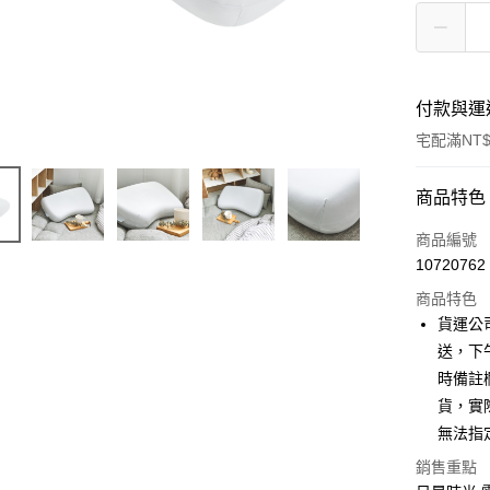
付款與運
宅配滿NT$
付款方式
商品特色
信用卡一
商品編號
10720762
信用卡分
商品特色
3 期 
貨運公
6 期 
合作金
送，下
華南商
時備註
合作金
LINE Pay
上海商
華南商
貨，實
國泰世
Apple Pay
上海商
無法指
臺灣中
國泰世
匯豐（
街口支付
銷售重點
臺灣中
聯邦商