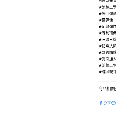
日晨時光
匯豐（
悠遊付
元大商
聯邦商
★流線工
玉山商
元大商
Google Pa
★慢回彈
台新國
玉山商
★回彈佳
台灣樂
台新國
大哥付你
★尼龍彈
台灣樂
相關說明
★專利環保
【大哥付
AFTEE先
1.本服務
★三環三
2.付款方
相關說明
★防霉抗
流程，驗
【關於「A
★舒適觸
ATM付款
完成交易
AFTEE
3.實際核
★寬面加
便利好安
4.訂單成
１．簡單
★流線工
消。如遇
２．便利
運送方式
★蝶狀親
無法說明
３．安心
【繳款方
宅配
1.分期款
【「AFT
醒簡訊。
每筆NT$1
１．於結帳
商品相關分
2.透過簡
付」結帳
帳／街口支
２．訂單
生活百貨
３．收到繳
分享
【注意事
／ATM／
人氣商品
1.本服務
※ 請注意
用戶於交
絡購買商品
🏆熱銷排