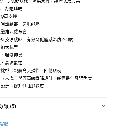
 雲朵涼感舒眠枕｜溫柔支撐，讓睡眠更完美
台灣）商業銀行
華泰商業銀行
業銀行
永豐商業銀行
業銀行
遠東國際商業銀行
學，舒適睡眠
業銀行
星展（台灣）商業銀行
業銀行
永豐商業銀行
y
軟Q高支撐
際商業銀行
中國信託商業銀行
業銀行
星展（台灣）商業銀行
．呵護頸部．肩肌紓壓
天信用卡公司
際商業銀行
中國信託商業銀行
分期
性纖維涼感布套
天信用卡公司
科技涼感紗，有效降低體感溫度2~3度
你分期使用說明】
享後付
由台灣大哥大提供，台灣大哥大用戶可立即使用無須另外申請。
線加大枕型
式選擇「大哥付你分期」，訂單成立後會自動跳轉到大哥付的交易
菌、吸濕抑臭
證手機門號後，選擇欲分期的期數、繳款截止日，確認付款後即
FTEE先享後付」】
感、高透氣性
。
先享後付是「在收到商品之後才付款」的支付方式。 讓您購物簡單
准額度、可分期數及費用金額請依後續交易確認頁面所載為準。
大枕型→親膚高支撐性，降低落枕
心！
立30分鐘內，如未前往確認交易或遇審核未通過，訂單將自動取
：不需註冊會員、不需綁卡、不需儲值。
學→人底工學等高線緩降設計，給您最佳睡眠角度
「轉專審核」未通過狀況，表示未達大哥付你分期系統評分，恕
：只要手機號碼，簡訊認證，即可結帳。
耳設計→提升側睡舒適度
評估內容。
：先確認商品／服務後，再付款。
式說明】
項不併入電信帳單，「大哥付你分期」於每月結算日後寄送繳費提
EE先享後付」結帳流程】
00，滿NT$599(含以上)免運費
方式選擇「AFTEE先享後付」後，將跳轉至「AFTEE先享後
類 (5)
訊連結打開帳單後，可選擇「超商條碼／台灣大直營門市／銀行轉
頁面，進行簡訊認證並確認金額後，即可完成結帳。
付／iPASS MONEY」等通路繳費。
成立數日內，您將收到繳費通知簡訊。
寢具 ． 床包
費通知簡訊後14天內，點擊此簡訊中的連結，可透過四大超商
客服
項】
網路銀行／等多元方式進行付款，方視為交易完成。
推薦
係由「台灣大哥大股份有限公司」（以下簡稱本公司）所提供，讓
：結帳手續完成當下不需立刻繳費，但若您需要取消訂單，請聯
易時，得透過本服務購買商品或服務，並由商店將買賣／分期付
的店家。未經商家同意取消之訂單仍視為有效，需透過AFTEE
行