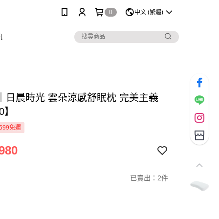
0
中文 (繁體)
訊
｜日晨時光 雲朵涼感舒眠枕 完美主義
80】
599免運
980
已賣出：2件