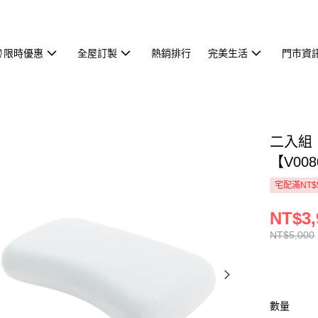
⏰限時優惠
全屋訂製
熱銷排行
完美生活
門市資
二入組
【V00
宅配滿NT$
NT$3,
NT$5,000
數量