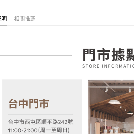
款買賣價
先享後付
2.基於同
※ 交易是
各國精選
資料（包
是否繳費成
說明
相關推薦
用，由本
獨立筒床
付客戶支
3.完整用
【注意事
１．透過由
交易，需
求債權轉
２．關於
https://aft
３．未成
「AFTE
任。
４．使用「
即時審查
結果請求
５．嚴禁
形，恩沛
動。