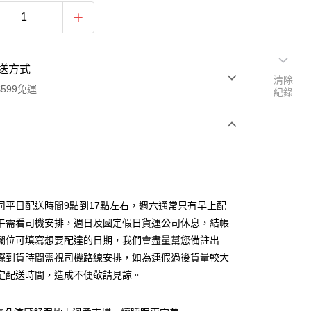
送方式
清除
599免運
紀錄
次付款
期付款
0 利率 每期
NT$1,326
21家銀行
司平日配送時間9點到17點左右，週六通常只有早上配
0 利率 每期
NT$663
21家銀行
庫商業銀行
第一商業銀行
午需看司機安排，週日及國定假日貨運公司休息，結帳
業銀行
彰化商業銀行
欄位可填寫想要配達的日期，我們會盡量幫您備註出
庫商業銀行
第一商業銀行
業儲蓄銀行
台北富邦商業銀行
業銀行
彰化商業銀行
際到貨時間需視司機路線安排，如為連假過後貨量較大
華商業銀行
兆豐國際商業銀行
業儲蓄銀行
台北富邦商業銀行
定配送時間，造成不便敬請見諒。
小企業銀行
台中商業銀行
華商業銀行
兆豐國際商業銀行
台灣）商業銀行
華泰商業銀行
小企業銀行
台中商業銀行
業銀行
遠東國際商業銀行