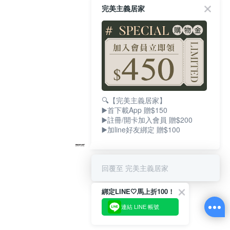
完美主義居家
🔍【完美主義居家】
▶️首下載App 贈$150
▶️註冊/開卡加入會員 贈$200
▶️加line好友綁定 贈$100
回覆至 完美主義居家
綁定LINE🤍馬上折100！
連結 LINE 帳號