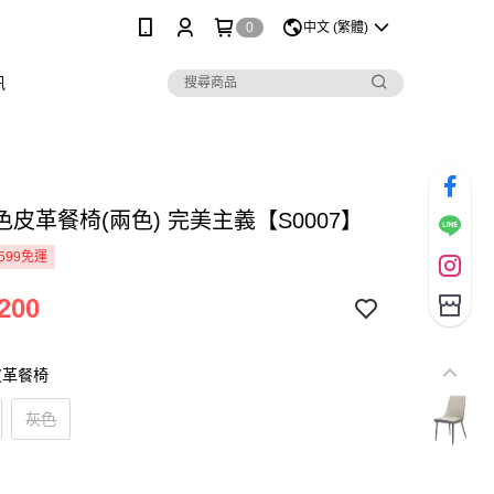
0
中文 (繁體)
訊
皮革餐椅(兩色) 完美主義【S0007】
599免運
200
皮革餐椅
灰色