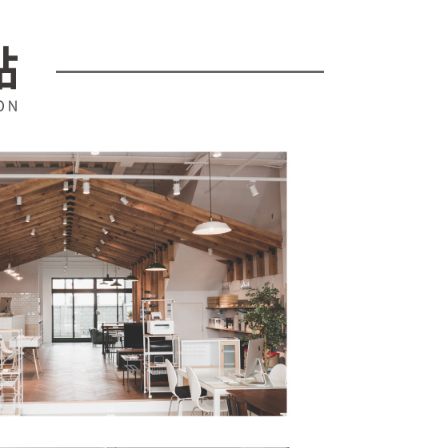
易時，得透過本服務購買商品或服務，並由商店將買賣／分期付
的店家。未經商家同意取消之訂單仍視為有效，需透過AFTEE
金債權讓與本公司後，依約使用本公司帳單繳交帳款。
繳納相關費用。
意付款使用「大哥付你分期」之契約關係目的，商店將以您的個人
否成功請以「AFTEE先享後付 」之結帳頁面顯示為準，若有關於
含姓名、電話或地址）提供予台灣大哥大進項蒐集、處理及利
功／繳費後需取消欲退款等相關疑問，請聯繫「AFTEE先享後
公司與您本人進行分期帳單所需資料之確認、核對及更正。
援中心」
https://netprotections.freshdesk.com/support/home
戶服務條款，請詳閱以下連結：
https://oppay.tw/userRule
項】
恩沛科技股份有限公司提供之「AFTEE先享後付」服務完成之
依本服務之必要範圍內提供個人資料，並將交易相關給付款項請
讓予恩沛科技股份有限公司。
個人資料處理事宜，請瀏覽以下網址：
ee.tw/terms/#terms3
年的使用者請事先徵得法定代理人或監護人之同意方可使用
E先享後付」，若未經同意申辦者引起之損失，本公司不負相關責
AFTEE先享後付」時，將依據個別帳號之用戶狀況，依本公司
核予不同之上限額度；若仍有額度不足之情形，本公司將視審查
用戶進行身份認證。
一人註冊多個帳號或使用他人資訊註冊。若發現惡意使用之情
科技股份有限公司將有權停止該用戶之使用額度並採取法律行