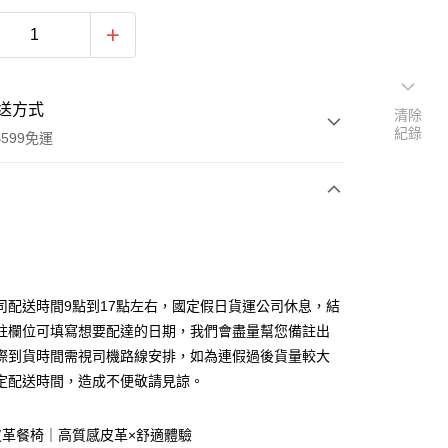
送方式
清除
紀錄
599免運
次付款
期付款
0 利率 每期
NT$1,400
21家銀行
司配送時間9點到17點左右，國定假日貨運公司休息，結
0 利率 每期
NT$700
21家銀行
庫商業銀行
第一商業銀行
註欄位可填寫想要配達的日期，我們會盡量幫您備註出
業銀行
彰化商業銀行
際到貨時間需視司機路線安排，如為連假過後貨量較大
庫商業銀行
第一商業銀行
業儲蓄銀行
台北富邦商業銀行
業銀行
彰化商業銀行
定配送時間，造成不便敬請見諒。
華商業銀行
兆豐國際商業銀行
業儲蓄銀行
台北富邦商業銀行
小企業銀行
台中商業銀行
華商業銀行
兆豐國際商業銀行
台灣）商業銀行
華泰商業銀行
皮革餐椅｜高質感皮革×舒適體驗
小企業銀行
台中商業銀行