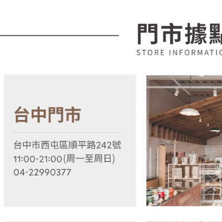
用戶於交
絡購買商品
款買賣價
先享後付
2.基於同
※ 交易是
資料（包
是否繳費成
用，由本
付客戶支
3.完整用
【注意事
１．透過由
交易，需
求債權轉
２．關於
https://aft
３．未成
「AFTE
任。
４．使用「
即時審查
結果請求
５．嚴禁
形，恩沛
動。