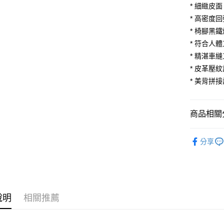
聯邦商
* 細緻皮面
匯豐（
悠遊付
元大商
聯邦商
* 高密度
玉山商
元大商
Google Pa
* 椅腳黑
台新國
玉山商
* 符合人
台灣樂
台新國
大哥付你
* 精湛車
台灣樂
相關說明
* 皮革壓
【大哥付
AFTEE先
1.本服務
* 美背拼
2.付款方
相關說明
流程，驗
【關於「A
ATM付款
完成交易
AFTEE
商品相關分
3.實際核
便利好安
4.訂單成
１．簡單
廚房家具
消。如遇
２．便利
運送方式
分享
無法說明
３．安心
💥新品上
【繳款方
宅配
1.分期款
【「AFT
客廳家具
醒簡訊。
每筆NT$1
１．於結帳
2.透過簡
付」結帳
臥室家具
帳／街口支
２．訂單
說明
相關推薦
３．收到繳
【注意事
／ATM／
1.本服務
※ 請注意