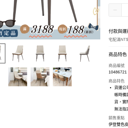
付款與運
宅配滿NT$
付款方式
商品特色
信用卡一
商品編號
10486721
信用卡分
商品特色
3 期 
貨運公
6 期 
合作金
帳時備
華南商
貨，實
合作金
LINE Pay
上海商
華南商
無法指
國泰世
Apple Pay
上海商
銷售重點
臺灣中
國泰世
匯豐（
伊登雙色
街口支付
臺灣中