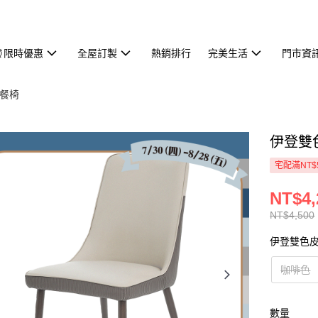
⏰限時優惠
全屋訂製
熱銷排行
完美生活
門市資
餐椅
伊登雙色
宅配滿NT$
NT$4,
NT$4,500
伊登雙色
咖啡色
數量