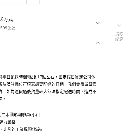
送方式
599免運
清除
紀錄
次付款
期付款
0 利率 每期
NT$1,243
21家銀行
司平日配送時間9點到17點左右，國定假日貨運公司休
0 利率 每期
NT$621
21家銀行
庫商業銀行
第一商業銀行
帳時備註欄位可填寫想要配達的日期，我們會盡量幫您
業銀行
彰化商業銀行
貨。如為連假過後貨量較大無法指定配送時間，造成不
庫商業銀行
第一商業銀行
業儲蓄銀行
台北富邦商業銀行
業銀行
彰化商業銀行
諒。
華商業銀行
兆豐國際商業銀行
業儲蓄銀行
台北富邦商業銀行
小企業銀行
台中商業銀行
華商業銀行
兆豐國際商業銀行
台灣）商業銀行
華泰商業銀行
現代曲木圓形咖啡桌(小)｜
小企業銀行
台中商業銀行
業銀行
遠東國際商業銀行
線魅力風格
台灣）商業銀行
華泰商業銀行
業銀行
永豐商業銀行
業銀行
遠東國際商業銀行
節，非凡的工業風現代設計