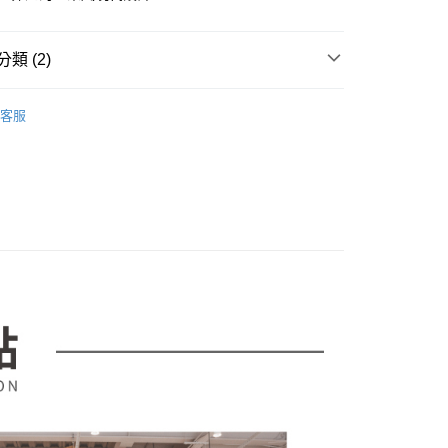
業銀行
星展（台灣）商業銀行
業銀行
永豐商業銀行
y
際商業銀行
中國信託商業銀行
業銀行
星展（台灣）商業銀行
天信用卡公司
際商業銀行
中國信託商業銀行
分期
類 (2)
天信用卡公司
｜沙發、茶几、電視櫃
茶几．邊桌
邊桌．邊几
你分期使用說明】
享後付
客服
由台灣大哥大提供，台灣大哥大用戶可立即使用無須另外申請。
市
式選擇「大哥付你分期」，訂單成立後會自動跳轉到大哥付的交易
證手機門號後，選擇欲分期的期數、繳款截止日，確認付款後即
FTEE先享後付」】
。
先享後付是「在收到商品之後才付款」的支付方式。 讓您購物簡單
准額度、可分期數及費用金額請依後續交易確認頁面所載為準。
心！
立30分鐘內，如未前往確認交易或遇審核未通過，訂單將自動取
：不需註冊會員、不需綁卡、不需儲值。
「轉專審核」未通過狀況，表示未達大哥付你分期系統評分，恕
：只要手機號碼，簡訊認證，即可結帳。
評估內容。
：先確認商品／服務後，再付款。
式說明】
項不併入電信帳單，「大哥付你分期」於每月結算日後寄送繳費提
EE先享後付」結帳流程】
00，滿NT$599(含以上)免運費
方式選擇「AFTEE先享後付」後，將跳轉至「AFTEE先享後
訊連結打開帳單後，可選擇「超商條碼／台灣大直營門市／銀行轉
頁面，進行簡訊認證並確認金額後，即可完成結帳。
付／iPASS MONEY」等通路繳費。
成立數日內，您將收到繳費通知簡訊。
費通知簡訊後14天內，點擊此簡訊中的連結，可透過四大超商
項】
網路銀行／等多元方式進行付款，方視為交易完成。
係由「台灣大哥大股份有限公司」（以下簡稱本公司）所提供，讓
：結帳手續完成當下不需立刻繳費，但若您需要取消訂單，請聯
易時，得透過本服務購買商品或服務，並由商店將買賣／分期付
的店家。未經商家同意取消之訂單仍視為有效，需透過AFTEE
金債權讓與本公司後，依約使用本公司帳單繳交帳款。
繳納相關費用。
意付款使用「大哥付你分期」之契約關係目的，商店將以您的個人
否成功請以「AFTEE先享後付 」之結帳頁面顯示為準，若有關於