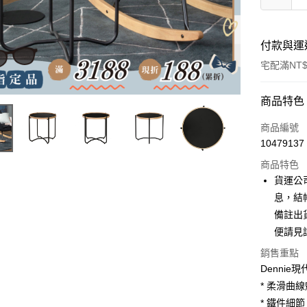
付款與運
宅配滿NT$
付款方式
商品特色
信用卡一
商品編號
10479137
信用卡分
商品特色
3 期 
貨運公
6 期 
合作金
息，結
華南商
備註出
合作金
LINE Pay
上海商
華南商
便請見
國泰世
Apple Pay
上海商
銷售重點
臺灣中
國泰世
匯豐（
Dennie
街口支付
臺灣中
聯邦商
* 柔滑曲
匯豐（
悠遊付
元大商
聯邦商
* 鐵件細