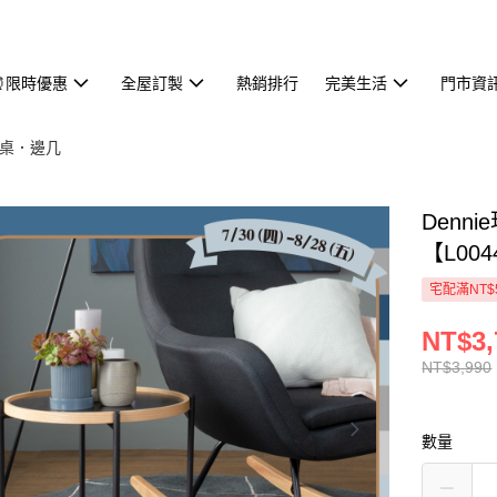
⏰限時優惠
全屋訂製
熱銷排行
完美生活
門市資
桌．邊几
Denn
【L00
宅配滿NT$
NT$3,
NT$3,990
數量