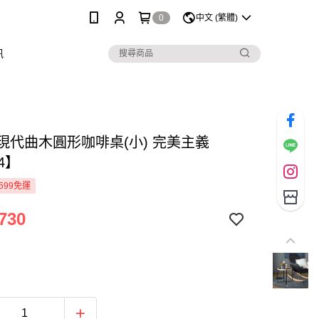
0
中文 (繁體)
訊
ie現代曲木圓形咖啡桌(小) 完美主義
44】
599免運
730