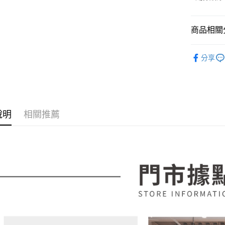
玉山商
元大商
Google Pa
台新國
玉山商
台灣樂
台新國
大哥付你
商品相關分
台灣樂
相關說明
客廳家具
【大哥付
AFTEE先
分享
1.本服務
💥新品上
2.付款方
相關說明
流程，驗
【關於「A
ATM付款
完成交易
AFTEE
3.實際核
便利好安
4.訂單成
１．簡單
說明
相關推薦
消。如遇
２．便利
運送方式
無法說明
３．安心
【繳款方
宅配
1.分期款
【「AFT
醒簡訊。
每筆NT$1
１．於結帳
2.透過簡
付」結帳
帳／街口支
２．訂單
３．收到繳
【注意事
／ATM／
1.本服務
※ 請注意
用戶於交
絡購買商品
款買賣價
先享後付
2.基於同
※ 交易是