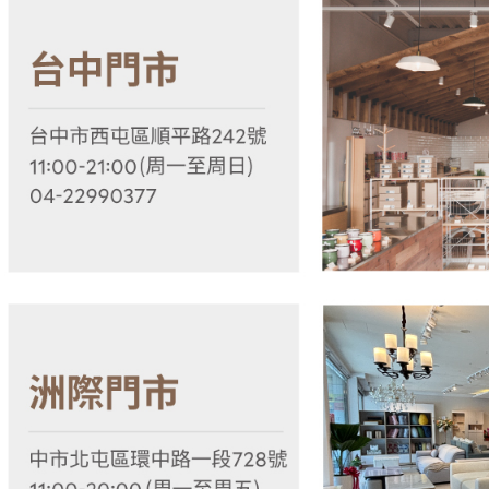
資料（包
是否繳費成
用，由本
付客戶支
3.完整用
【注意事
１．透過由
交易，需
求債權轉
２．關於
https://aft
３．未成
「AFTE
任。
４．使用「
即時審查
結果請求
５．嚴禁
形，恩沛
動。