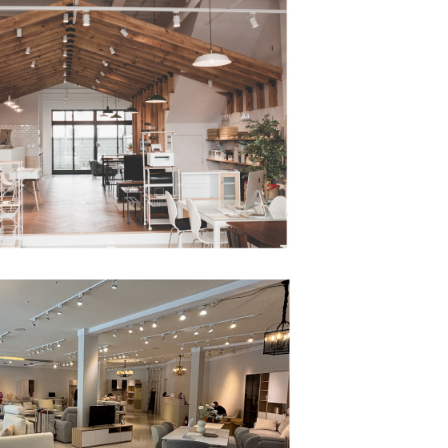
含姓名、電話或地址）提供予台灣大哥大進項蒐集、處理及利
功／繳費後需取消欲退款等相關疑問，請聯繫「AFTEE先享後
公司與您本人進行分期帳單所需資料之確認、核對及更正。
援中心」
https://netprotections.freshdesk.com/support/home
戶服務條款，請詳閱以下連結：
https://oppay.tw/userRule
項】
恩沛科技股份有限公司提供之「AFTEE先享後付」服務完成之
依本服務之必要範圍內提供個人資料，並將交易相關給付款項請
讓予恩沛科技股份有限公司。
個人資料處理事宜，請瀏覽以下網址：
ee.tw/terms/#terms3
年的使用者請事先徵得法定代理人或監護人之同意方可使用
E先享後付」，若未經同意申辦者引起之損失，本公司不負相關責
AFTEE先享後付」時，將依據個別帳號之用戶狀況，依本公司
核予不同之上限額度；若仍有額度不足之情形，本公司將視審查
用戶進行身份認證。
一人註冊多個帳號或使用他人資訊註冊。若發現惡意使用之情
科技股份有限公司將有權停止該用戶之使用額度並採取法律行