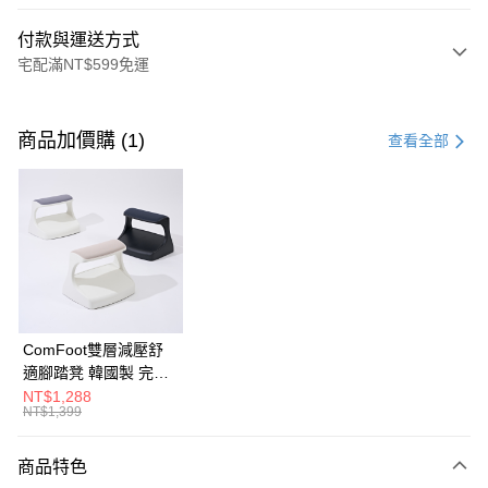
付款與運送方式
宅配滿NT$599免運
付款方式
信用卡一次付款
商品加價購 (1)
查看全部
信用卡分期付款
3 期 0 利率 每期
NT$1,093
21家銀行
6 期 0 利率 每期
NT$546
21家銀行
合作金庫商業銀行
第一商業銀行
華南商業銀行
彰化商業銀行
合作金庫商業銀行
第一商業銀行
LINE Pay
上海商業儲蓄銀行
台北富邦商業銀行
華南商業銀行
彰化商業銀行
國泰世華商業銀行
兆豐國際商業銀行
Apple Pay
上海商業儲蓄銀行
台北富邦商業銀行
臺灣中小企業銀行
台中商業銀行
國泰世華商業銀行
兆豐國際商業銀行
ComFoot雙層減壓舒
匯豐（台灣）商業銀行
華泰商業銀行
街口支付
臺灣中小企業銀行
台中商業銀行
適腳踏凳 韓國製 完美
聯邦商業銀行
遠東國際商業銀行
匯豐（台灣）商業銀行
華泰商業銀行
主義【G0222】
NT$1,288
悠遊付
元大商業銀行
永豐商業銀行
NT$1,399
聯邦商業銀行
遠東國際商業銀行
玉山商業銀行
星展（台灣）商業銀行
元大商業銀行
永豐商業銀行
Google Pay
台新國際商業銀行
中國信託商業銀行
玉山商業銀行
星展（台灣）商業銀行
商品特色
台灣樂天信用卡公司
台新國際商業銀行
中國信託商業銀行
大哥付你分期