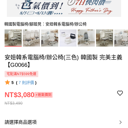
韓國製電腦椅/腳踏凳：安妞韓系電腦椅/辦公椅
安妞韓系電腦椅/辦公椅(三色) 韓國製 完美主義
【G0066】
宅配滿NT$599免運
5
(
7
則評價
)
NT$3,080
⚡爸氣價到
NT$3,490
請選擇商品選項