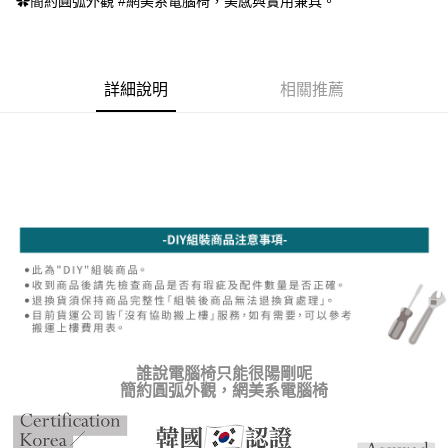
✿簡約圓弧外觀 #網美系電腦椅，美感與實用兼具。
【注意事項】
１．透過由恩沛科技股份有限公司提供之「AFTEE先享後付」服務完成之交
易，需依本服務之必要範圍內提供個人資料，並將交易相關給付款項請求債
權轉讓予恩沛科技股份有限公司。
詳細說明
相關推薦
２．關於個人資料處理事宜，請瀏覽以下網址：
https://aftee.tw/terms/#terms3
３．未成年的使用者請事先徵得法定代理人或監護人之同意方可使用
「AFTEE先享後付」，若未經同意申辦者引起之損失，本公司不負相關責
任。
４．使用「AFTEE先享後付」時，將依據個別帳號之用戶狀況，依本公司即
時審查核予不同之上限額度；若仍有額度不足之情形，本公司將視審查結果
請求用戶進行身份認證。
５．嚴禁一人註冊多個帳號或使用他人資訊註冊。若發現惡意使用之情形，
恩沛科技股份有限公司將有權停止該用戶之使用額度並採取法律行動。
誰說電腦椅只能很陽剛呢
簡約圓弧外觀，網美系電腦椅