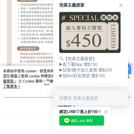
完美主義居家
🔍【完美主義居家】
▶️首下載App 贈$150
▶️註冊/開卡加入會員 贈$200
本網站中使用 cookie，欲查詢有關本網站使用 cookie 方式之詳情，及若您不希
▶️加line好友綁定 贈$100
望在電腦上使用 cookie 時應如何變更電腦的 cookie 設定，請參閱本網站「
隱私
權條款
」之 Cookie 聲明。您繼續使用本網站即表示您同意本公司得按本網站使
用條款之 Cookie 聲明使用 cookie。
了解更多 >
回覆至 完美主義居家
我知道了
綁定LINE🤍馬上折100！
顯示電腦版詳細說明
連結 LINE 帳號
客服