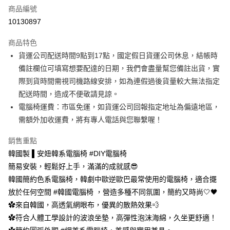
商品編號
台灣樂天信用卡公司
相關說明
10130897
【大哥付你分期使用說明】
AFTEE先享後付
1.本服務由台灣大哥大提供，台灣大哥大用戶可立即使用無須另外申請。
商品特色
2.付款方式選擇「大哥付你分期」，訂單成立後會自動跳轉到大哥付的交易
相關說明
流程，驗證手機門號後，選擇欲分期的期數、繳款截止日，確認付款後即完
貨運公司配送時間9點到17點，國定假日貨運公司休息，結帳時
【關於「AFTEE先享後付」】
成交易。
ATM付款
AFTEE先享後付是「在收到商品之後才付款」的支付方式。 讓您購物簡單
備註欄位可填寫想要配達的日期，我們會盡量幫您備註出貨，實
3.實際核准額度、可分期數及費用金額請依後續交易確認頁面所載為準。
便利好安心！
4.訂單成立30分鐘內，如未前往確認交易或遇審核未通過，訂單將自動取
際到貨時間需視司機路線安排，如為連假過後貨量較大無法指定
１．簡單：不需註冊會員、不需綁卡、不需儲值。
運送方式
消。如遇「轉專審核」未通過狀況，表示未達大哥付你分期系統評分，恕無
２．便利：只要手機號碼，簡訊認證，即可結帳。
配送時間，造成不便敬請見諒。
法說明評估內容。
３．安心：先確認商品／服務後，再付款。
宅配
電腦椅運費：市區免運，如貨運公司回報指定地址為偏遠地區，
【繳款方式說明】
1.分期款項不併入電信帳單，「大哥付你分期」於每月結算日後寄送繳費提
每筆NT$100，滿NT$599(含以上)免運費
需額外加收運費，將有專人電話與您聯繫喔！
【「AFTEE先享後付」結帳流程】
醒簡訊。
１．於結帳方式選擇「AFTEE先享後付」後，將跳轉至「AFTEE先享後付」
2.透過簡訊連結打開帳單後，可選擇「超商條碼／台灣大直營門市／銀行轉
結帳頁面，進行簡訊認證並確認金額後，即可完成結帳。
銷售重點
帳／街口支付／iPASS MONEY」等通路繳費。
２．訂單成立數日內，您將收到繳費通知簡訊。
韓國製 ▌安妞韓系電腦椅 #DIY電腦椅
３．收到繳費通知簡訊後14天內，點擊此簡訊中的連結，可透過四大超商／
【注意事項】
簡易安裝，輕鬆好上手，滿滿的成就感😎
ATM／網路銀行／等多元方式進行付款，方視為交易完成。
1.本服務係由「台灣大哥大股份有限公司」（以下簡稱本公司）所提供，讓
※ 請注意：結帳手續完成當下不需立刻繳費，但若您需要取消訂單，請聯絡
韓國簡約色系電腦椅，韓劇中歐逆歐巴最常使用的電腦椅，適合擺
用戶於交易時，得透過本服務購買商品或服務，並由商店將買賣／分期付款
購買商品的店家。未經商家同意取消之訂單仍視為有效，需透過AFTEE先享
買賣價金債權讓與本公司後，依約使用本公司帳單繳交帳款。
放於任何空間 #韓國電腦椅 ，營造多種不同氛圍，簡約又時尚🤍🖤
後付繳納相關費用。
2.基於同意付款使用「大哥付你分期」之契約關係目的，商店將以您的個人
※ 交易是否成功請以「AFTEE先享後付 」之結帳頁面顯示為準，若有關於
✿來自韓國，高透氣網眼布，優異的散熱效果💨
資料（包含姓名、電話或地址）提供予台灣大哥大進項蒐集、處理及利用，
是否繳費成功／繳費後需取消欲退款等相關疑問，請聯繫「AFTEE先享後付
✿符合人體工學設計的波浪坐墊，高彈性泡沫海綿，久坐更舒適！
由本公司與您本人進行分期帳單所需資料之確認、核對及更正。
客戶支援中心」
https://netprotections.freshdesk.com/support/home
3.完整用戶服務條款，請詳閱以下連結：
https://oppay.tw/userRule