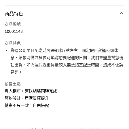
付款方式
商品特色
信用卡一次付款
商品編號
信用卡分期付款
10001143
3 期 0 利率 每期
NT$6,600
21家銀行
商品特色
6 期 0 利率 每期
NT$3,300
21家銀行
合作金庫商業銀行
第一商業銀行
貨運公司平日配送時間9點到17點左右，國定假日貨運公司休
華南商業銀行
彰化商業銀行
合作金庫商業銀行
第一商業銀行
LINE Pay
息，結帳時備註欄位可填寫想要配達的日期，我們會盡量幫您備
上海商業儲蓄銀行
台北富邦商業銀行
華南商業銀行
彰化商業銀行
國泰世華商業銀行
兆豐國際商業銀行
註出貨。如為連假過後貨量較大無法指定配送時間，造成不便請
Apple Pay
上海商業儲蓄銀行
台北富邦商業銀行
臺灣中小企業銀行
台中商業銀行
見諒。
國泰世華商業銀行
兆豐國際商業銀行
匯豐（台灣）商業銀行
華泰商業銀行
街口支付
臺灣中小企業銀行
台中商業銀行
聯邦商業銀行
遠東國際商業銀行
銷售重點
匯豐（台灣）商業銀行
華泰商業銀行
悠遊付
元大商業銀行
永豐商業銀行
專人到府，運送組裝同時完成
聯邦商業銀行
遠東國際商業銀行
玉山商業銀行
星展（台灣）商業銀行
元大商業銀行
永豐商業銀行
簡約設計，居家質感提升
Google Pay
台新國際商業銀行
中國信託商業銀行
玉山商業銀行
星展（台灣）商業銀行
精彩不只一款，自由搭配
台灣樂天信用卡公司
台新國際商業銀行
中國信託商業銀行
大哥付你分期
台灣樂天信用卡公司
相關說明
【大哥付你分期使用說明】
AFTEE先享後付
1.本服務由台灣大哥大提供，台灣大哥大用戶可立即使用無須另外申請。