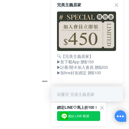
完美主義居家
🔍【完美主義居家】
▶️首下載App 贈$150
▶️註冊/開卡加入會員 贈$200
▶️加line好友綁定 贈$100
回覆至 完美主義居家
綁定LINE🤍馬上折100！
連結 LINE 帳號