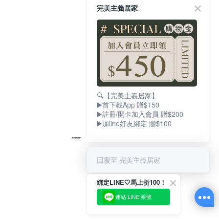
完美主義居家
🔍【完美主義居家】
▶️首下載App 贈$150
▶️註冊/開卡加入會員 贈$200
▶️加line好友綁定 贈$100
回覆至 完美主義居家
綁定LINE🤍馬上折100！
連結 LINE 帳號