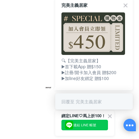
完美主義居家
🔍【完美主義居家】
▶️首下載App 贈$150
▶️註冊/開卡加入會員 贈$200
▶️加line好友綁定 贈$100
回覆至 完美主義居家
綁定LINE🤍馬上折100！
連結 LINE 帳號