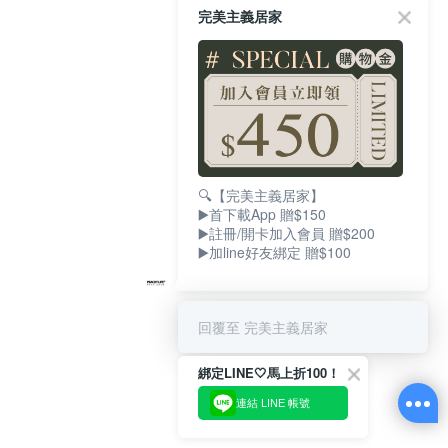
完美主義居家
🔍【完美主義居家】
▶️首下載App 贈$150
▶️註冊/開卡加入會員 贈$200
▶️加line好友綁定 贈$100
回覆至 完美主義居家
綁定LINE🤍馬上折100！
連結 LINE 帳號