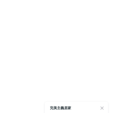
完美主義居家