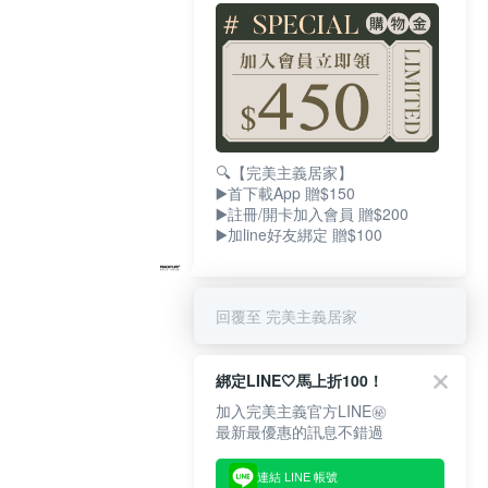
🔍【完美主義居家】
▶️首下載App 贈$150
▶️註冊/開卡加入會員 贈$200
▶️加line好友綁定 贈$100
回覆至 完美主義居家
綁定LINE🤍馬上折100！
加入完美主義官方LINE㊙
最新最優惠的訊息不錯過
連結 LINE 帳號