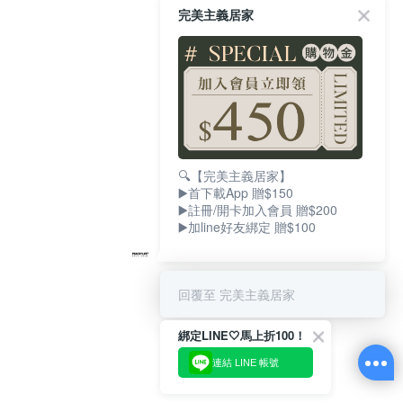
完美主義居家
🔍【完美主義居家】
▶️首下載App 贈$150
▶️註冊/開卡加入會員 贈$200
▶️加line好友綁定 贈$100
回覆至 完美主義居家
綁定LINE🤍馬上折100！
連結 LINE 帳號