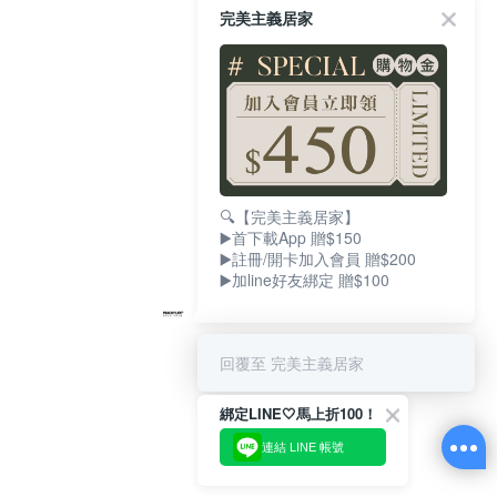
完美主義居家
🔍【完美主義居家】
▶️首下載App 贈$150
▶️註冊/開卡加入會員 贈$200
▶️加line好友綁定 贈$100
回覆至 完美主義居家
綁定LINE🤍馬上折100！
連結 LINE 帳號