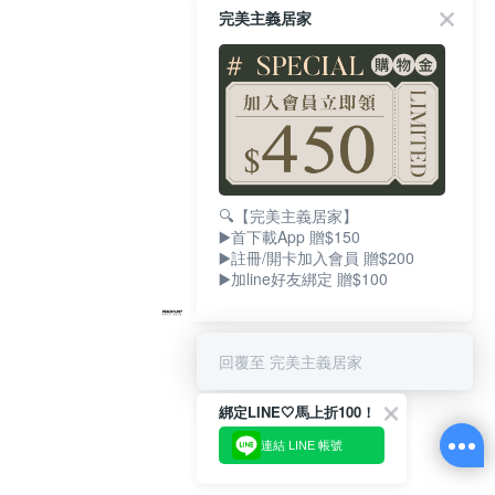
完美主義居家
🔍【完美主義居家】
▶️首下載App 贈$150
▶️註冊/開卡加入會員 贈$200
▶️加line好友綁定 贈$100
回覆至 完美主義居家
綁定LINE🤍馬上折100！
連結 LINE 帳號