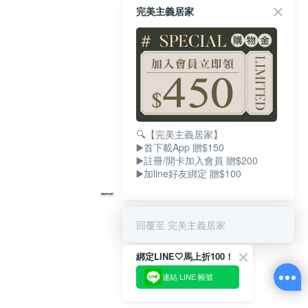
完美主義居家
🔍【完美主義居家】
▶️首下載App 贈$150
▶️註冊/開卡加入會員 贈$200
▶️加line好友綁定 贈$100
回覆至 完美主義居家
綁定LINE🤍馬上折100！
連結 LINE 帳號