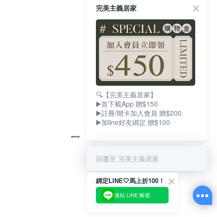
完美主義居家
🔍【完美主義居家】
▶️首下載App 贈$150
▶️註冊/開卡加入會員 贈$200
▶️加line好友綁定 贈$100
回覆至 完美主義居家
綁定LINE🤍馬上折100！
連結 LINE 帳號