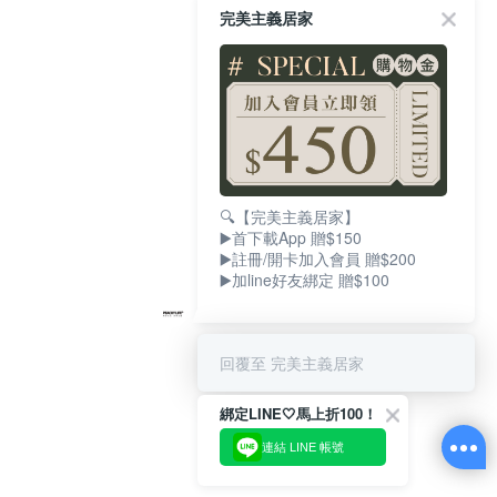
完美主義居家
🔍【完美主義居家】
▶️首下載App 贈$150
▶️註冊/開卡加入會員 贈$200
▶️加line好友綁定 贈$100
回覆至 完美主義居家
綁定LINE🤍馬上折100！
連結 LINE 帳號