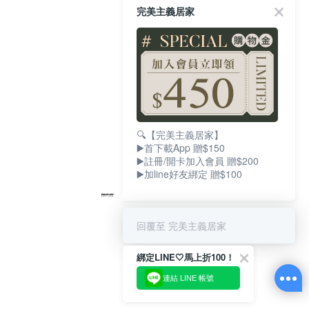
完美主義居家
🔍【完美主義居家】
▶️首下載App 贈$150
▶️註冊/開卡加入會員 贈$200
▶️加line好友綁定 贈$100
回覆至 完美主義居家
綁定LINE🤍馬上折100！
連結 LINE 帳號