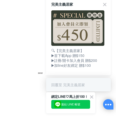
完美主義居家
🔍【完美主義居家】
▶️首下載App 贈$150
▶️註冊/開卡加入會員 贈$200
▶️加line好友綁定 贈$100
回覆至 完美主義居家
綁定LINE🤍馬上折100！
連結 LINE 帳號