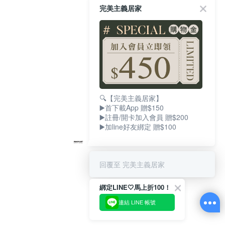
完美主義居家
🔍【完美主義居家】
▶️首下載App 贈$150
▶️註冊/開卡加入會員 贈$200
▶️加line好友綁定 贈$100
回覆至 完美主義居家
綁定LINE🤍馬上折100！
連結 LINE 帳號