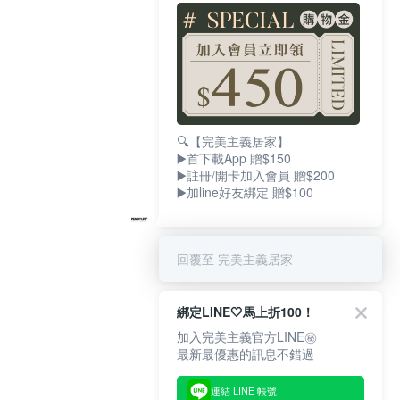
🔍【完美主義居家】
▶️首下載App 贈$150
▶️註冊/開卡加入會員 贈$200
▶️加line好友綁定 贈$100
回覆至 完美主義居家
綁定LINE🤍馬上折100！
加入完美主義官方LINE㊙
最新最優惠的訊息不錯過
連結 LINE 帳號