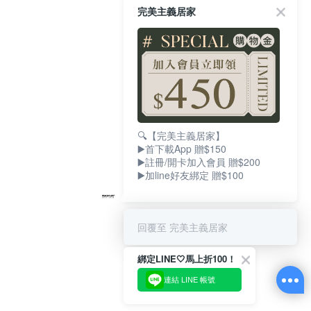
完美主義居家
🔍【完美主義居家】
▶️首下載App 贈$150
▶️註冊/開卡加入會員 贈$200
▶️加line好友綁定 贈$100
回覆至 完美主義居家
綁定LINE🤍馬上折100！
連結 LINE 帳號