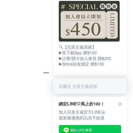
🔍【完美主義居家】
▶️首下載App 贈$150
▶️註冊/開卡加入會員 贈$200
▶️加line好友綁定 贈$100
回覆至 完美主義居家
綁定LINE🤍馬上折100！
加入完美主義官方LINE㊙
最新最優惠的訊息不錯過
連結 LINE 帳號