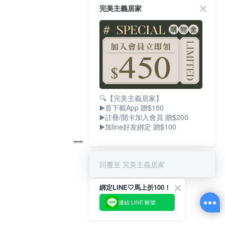
完美主義居家
🔍【完美主義居家】
▶️首下載App 贈$150
▶️註冊/開卡加入會員 贈$200
▶️加line好友綁定 贈$100
回覆至 完美主義居家
綁定LINE🤍馬上折100！
連結 LINE 帳號