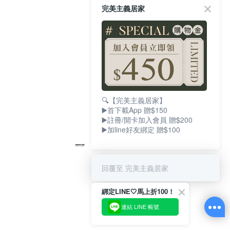
完美主義居家
🔍【完美主義居家】
▶️首下載App 贈$150
▶️註冊/開卡加入會員 贈$200
▶️加line好友綁定 贈$100
回覆至 完美主義居家
綁定LINE🤍馬上折100！
連結 LINE 帳號