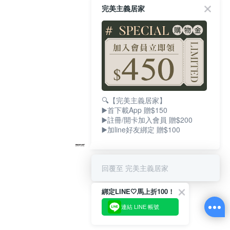
完美主義居家
🔍【完美主義居家】
▶️首下載App 贈$150
▶️註冊/開卡加入會員 贈$200
▶️加line好友綁定 贈$100
回覆至 完美主義居家
綁定LINE🤍馬上折100！
連結 LINE 帳號