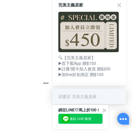
完美主義居家
🔍【完美主義居家】
▶️首下載App 贈$150
▶️註冊/開卡加入會員 贈$200
▶️加line好友綁定 贈$100
回覆至 完美主義居家
綁定LINE🤍馬上折100！
連結 LINE 帳號