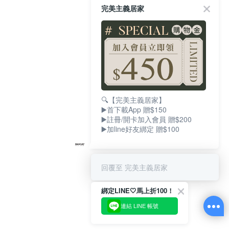
完美主義居家
🔍【完美主義居家】
▶️首下載App 贈$150
▶️註冊/開卡加入會員 贈$200
▶️加line好友綁定 贈$100
回覆至 完美主義居家
綁定LINE🤍馬上折100！
連結 LINE 帳號