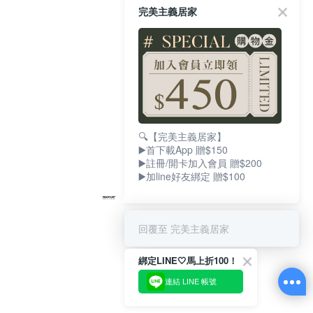
完美主義居家
🔍【完美主義居家】
▶️首下載App 贈$150
▶️註冊/開卡加入會員 贈$200
▶️加line好友綁定 贈$100
回覆至 完美主義居家
綁定LINE🤍馬上折100！
連結 LINE 帳號