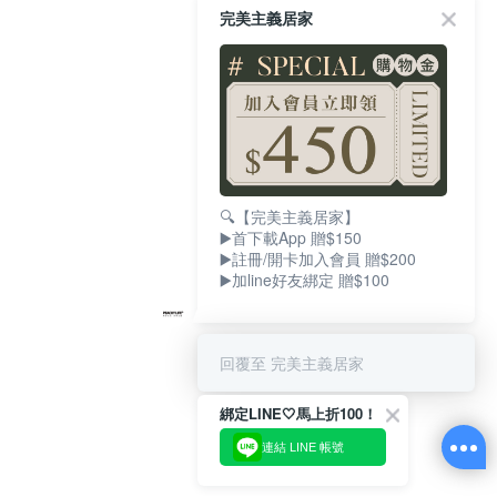
完美主義居家
🔍【完美主義居家】
▶️首下載App 贈$150
▶️註冊/開卡加入會員 贈$200
▶️加line好友綁定 贈$100
回覆至 完美主義居家
綁定LINE🤍馬上折100！
連結 LINE 帳號