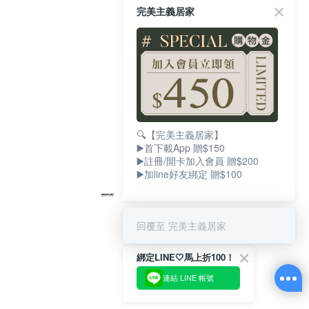
完美主義居家
🔍【完美主義居家】
▶️首下載App 贈$150
▶️註冊/開卡加入會員 贈$200
▶️加line好友綁定 贈$100
回覆至 完美主義居家
綁定LINE🤍馬上折100！
連結 LINE 帳號