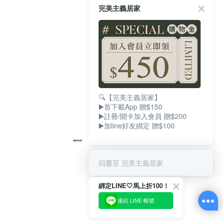
完美主義居家
🔍【完美主義居家】
▶️首下載App 贈$150
▶️註冊/開卡加入會員 贈$200
▶️加line好友綁定 贈$100
回覆至 完美主義居家
綁定LINE🤍馬上折100！
連結 LINE 帳號