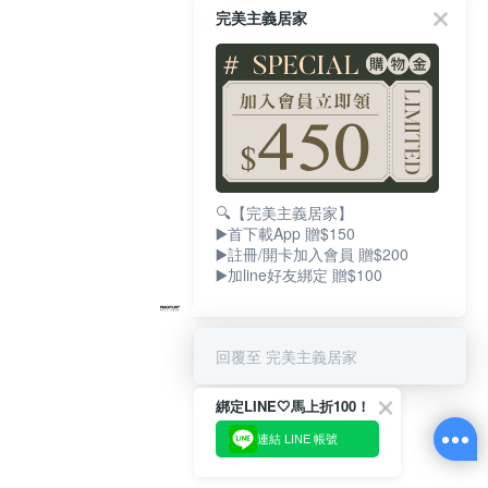
完美主義居家
🔍【完美主義居家】
▶️首下載App 贈$150
▶️註冊/開卡加入會員 贈$200
▶️加line好友綁定 贈$100
回覆至 完美主義居家
綁定LINE🤍馬上折100！
連結 LINE 帳號