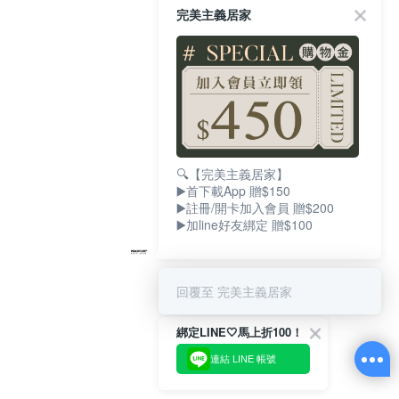
完美主義居家
🔍【完美主義居家】
▶️首下載App 贈$150
▶️註冊/開卡加入會員 贈$200
▶️加line好友綁定 贈$100
回覆至 完美主義居家
綁定LINE🤍馬上折100！
連結 LINE 帳號