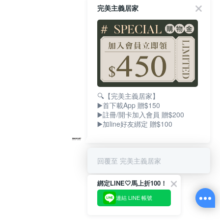
完美主義居家
🔍【完美主義居家】
▶️首下載App 贈$150
▶️註冊/開卡加入會員 贈$200
▶️加line好友綁定 贈$100
回覆至 完美主義居家
綁定LINE🤍馬上折100！
連結 LINE 帳號