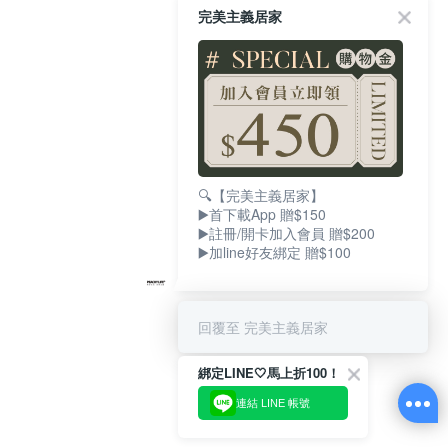
完美主義居家
🔍【完美主義居家】
▶️首下載App 贈$150
▶️註冊/開卡加入會員 贈$200
▶️加line好友綁定 贈$100
回覆至 完美主義居家
綁定LINE🤍馬上折100！
連結 LINE 帳號