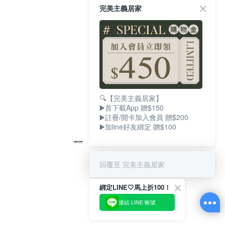
完美主義居家
🔍【完美主義居家】
▶️首下載App 贈$150
▶️註冊/開卡加入會員 贈$200
▶️加line好友綁定 贈$100
回覆至 完美主義居家
綁定LINE🤍馬上折100！
連結 LINE 帳號