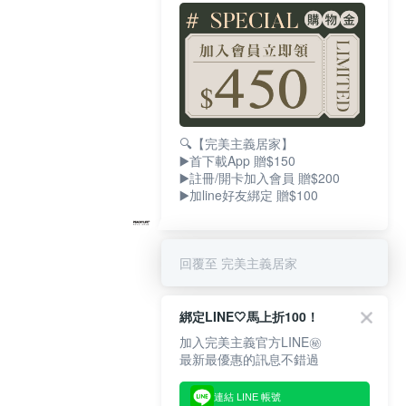
🔍【完美主義居家】
▶️首下載App 贈$150
▶️註冊/開卡加入會員 贈$200
▶️加line好友綁定 贈$100
回覆至 完美主義居家
綁定LINE🤍馬上折100！
加入完美主義官方LINE㊙
最新最優惠的訊息不錯過
連結 LINE 帳號