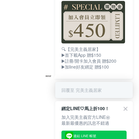
🔍【完美主義居家】
▶️首下載App 贈$150
▶️註冊/開卡加入會員 贈$200
▶️加line好友綁定 贈$100
回覆至 完美主義居家
綁定LINE🤍馬上折100！
加入完美主義官方LINE㊙
最新最優惠的訊息不錯過
連結 LINE 帳號