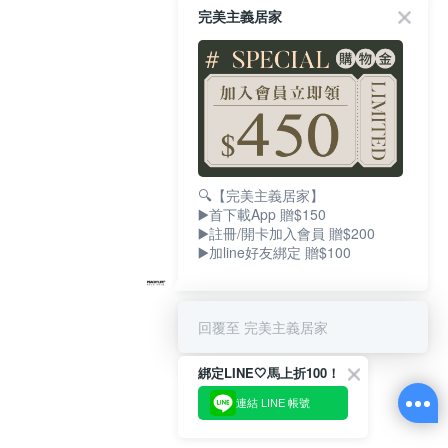
完美主義居家
🔍【完美主義居家】
▶️首下載App 贈$150
▶️註冊/開卡加入會員 贈$200
▶️加line好友綁定 贈$100
回覆至 完美主義居家
綁定LINE🤍馬上折100！
連結 LINE 帳號